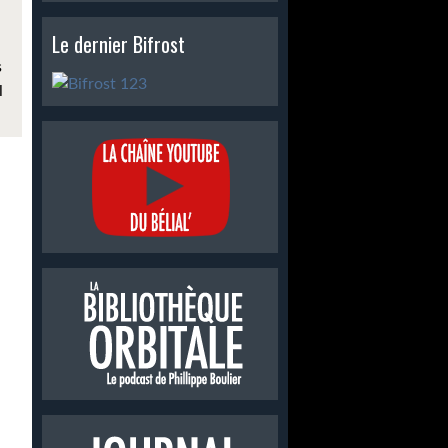
Le dernier Bifrost
s
l