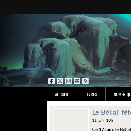
ACCUEIL
LIVRES
NUMÉRIQU
Le Bélial' fê
11 juin | 10h
Ce
17 juin
, le Bélia