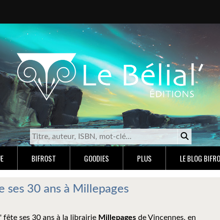
E
BIFROST
GOODIES
PLUS
LE BLOG BIFR
te ses 30 ans à Millepages
l' fête ses 30 ans à la librairie
Millepages
de Vincennes, en