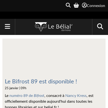
Connexion
ACCUEIL
LIVRES
Le Bélial'
Une Heure-Lumière
Archive du Futur
Le Bifrost 89 est disponible !
25 janvier | 09h
Parallaxe
Le
numéro 89 de
Bifrost
, consacré à
Nancy Kress
, est
Quarante-Deux
officiellement disponible aujourd'hui dans toutes les
bonnes librairies et sur belial.fr !