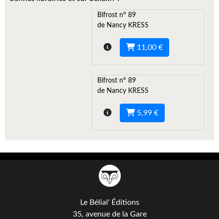
Kvasar
Bifrost n° 89
Pulps
de Nancy KRESS
Wotan
11,00 €
Étoiles vives
Bifrost n° 89
Yellow Submarine
de Nancy KRESS
NUMÉRIQUE
5,99 €
Romans et recueils
Une Heure-Lumière
Nouvelles
Bifrost
Le Bélial' Éditions
Livres audio
35, avenue de la Gare