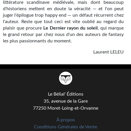
littérature scandinave médiévale, mais dont beaucoup
d'historiens mettent en doute la véracité — et l'on peut
juger l'épilogue trop happy end — un défaut récurrent chez
l'auteur. Reste que tout ceci est vite oublié au regard du
plaisir que procure
Le Dernier rayon du soleil
, qui marque
le grand retour par chez nous d'un des auteurs de fantasy
les plus passionnants du moment.
Laurent LELEU
Le Bélial' Éditions
35, avenue de la Gare
77250 Moret-Loing-et-Orvanne
À propos
Conditions Générales de Vente