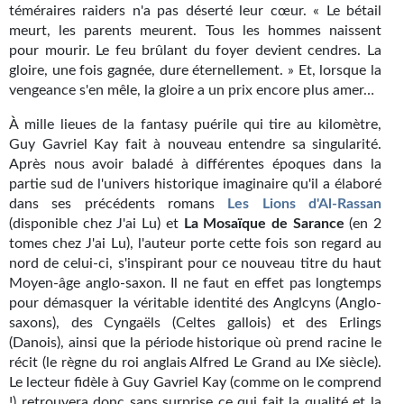
téméraires raiders n'a pas déserté leur cœur. « Le bétail
Gratuit
meurt, les parents meurent. Tous les hommes naissent
pour mourir. Le feu brûlant du foyer devient cendres. La
Sans DRM
gloire, une fois gagnée, dure éternellement. » Et, lorsque la
vengeance s'en mêle, la gloire a un prix encore plus amer…
BIFROST
À mille lieues de la fantasy puérile qui tire au kilomètre,
Tous les numéros
Guy Gavriel Kay fait à nouveau entendre sa singularité.
Après nous avoir baladé à différentes époques dans la
En numérique
partie sud de l'univers historique imaginaire qu'il a élaboré
dans ses précédents romans
Les Lions d'Al-Rassan
S'abonner
(disponible chez J'ai Lu) et
La Mosaïque de Sarance
(en 2
tomes chez J'ai Lu), l'auteur porte cette fois son regard au
Les critiques
nord de celui-ci, s'inspirant pour ce nouveau titre du haut
Moyen-âge anglo-saxon. Il ne faut en effet pas longtemps
Le blog
pour démasquer la véritable identité des Anglcyns (Anglo-
saxons), des Cyngaëls (Celtes gallois) et des Erlings
Le prix des lecteurs
(Danois), ainsi que la période historique où prend racine le
récit (le règne du roi anglais Alfred Le Grand au IXe siècle).
GOODIES
Le lecteur fidèle à Guy Gavriel Kay (comme on le comprend
!) retrouvera donc sans surprise ce qui fait la qualité et la