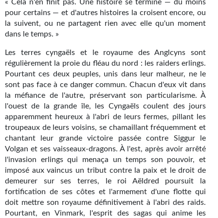
« Cela n'en finit pas. Une histoire se termine — du moins
Kvasar
pour certains — et d'autres histoires la croisent encore, ou
la suivent, ou ne partagent rien avec elle qu'un moment
Pulps
dans le temps. »
Wotan
Les terres cyngaëls et le royaume des Anglcyns sont
régulièrement la proie du fléau du nord : les raiders erlings.
Étoiles vives
Pourtant ces deux peuples, unis dans leur malheur, ne le
sont pas face à ce danger commun. Chacun d'eux vit dans
Yellow Submarine
la méfiance de l'autre, préservant son particularisme. À
l'ouest de la grande île, les Cyngaëls coulent des jours
NUMÉRIQUE
apparemment heureux à l'abri de leurs fermes, pillant les
troupeaux de leurs voisins, se chamaillant fréquemment et
Romans et recueils
chantant leur grande victoire passée contre Siggur le
Une Heure-Lumière
Volgan et ses vaisseaux-dragons. À l'est, après avoir arrêté
l'invasion erlings qui menaça un temps son pouvoir, et
Nouvelles
imposé aux vaincus un tribut contre la paix et le droit de
demeurer sur ses terres, le roi Aëldred poursuit la
Bifrost
fortification de ses côtes et l'armement d'une flotte qui
doit mettre son royaume définitivement à l'abri des raids.
Livres audio
Pourtant, en Vinmark, l'esprit des sagas qui anime les