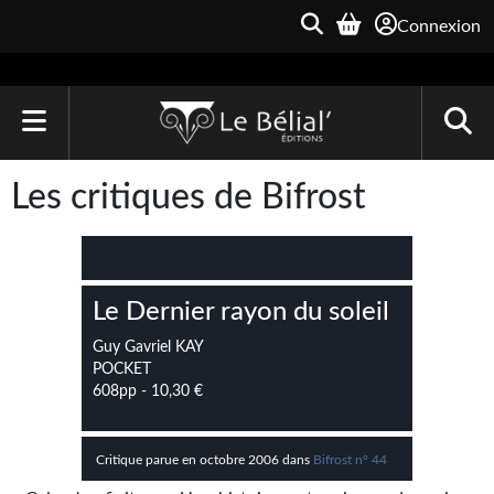
Connexion
ACCUEIL
Les critiques de Bifrost
LIVRES
Le Bélial'
Le Dernier rayon du soleil
Une Heure-Lumière
Guy Gavriel KAY
Archive du Futur
POCKET
608pp - 10,30 €
Parallaxe
Quarante-Deux
Critique parue en octobre 2006 dans
Bifrost n° 44