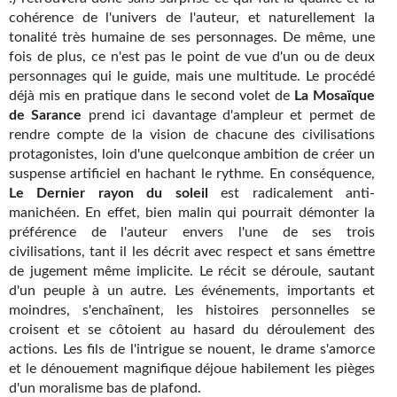
Goodies Gotland
cohérence de l'univers de l'auteur, et naturellement la
Tirages d’art Une Heure-Lumière
tonalité très humaine de ses personnages. De même, une
fois de plus, ce n'est pas le point de vue d'un ou de deux
PLUS
personnages qui le guide, mais une multitude. Le procédé
déjà mis en pratique dans le second volet de
La Mosaïque
À paraître
de Sarance
prend ici davantage d'ampleur et permet de
rendre compte de la vision de chacune des civilisations
Revue de presse
protagonistes, loin d'une quelconque ambition de créer un
suspense artificiel en hachant le rythme. En conséquence,
Récompenses
Le Dernier rayon du soleil
est radicalement anti-
manichéen. En effet, bien malin qui pourrait démonter la
Newsletter
préférence de l'auteur envers l'une de ses trois
civilisations, tant il les décrit avec respect et sans émettre
Le Bélial' sur Youtube
de jugement même implicite. Le récit se déroule, sautant
d'un peuple à un autre. Les événements, importants et
LE BLOG BIFROST
moindres, s'enchaînent, les histoires personnelles se
croisent et se côtoient au hasard du déroulement des
Tous les articles
actions. Les fils de l'intrigue se nouent, le drame s'amorce
et le dénouement magnifique déjoue habilement les pièges
La Bibliothèque orbitale
d'un moralisme bas de plafond.