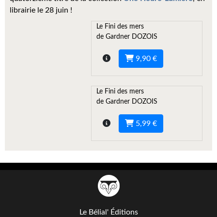
Kvasar
librairie le 28 juin !
Pulps
Le Fini des mers
de Gardner DOZOIS
Wotan
9,90 €
Étoiles vives
Yellow Submarine
Le Fini des mers
de Gardner DOZOIS
NUMÉRIQUE
5,99 €
Romans et recueils
Une Heure-Lumière
Nouvelles
Bifrost
Livres audio
Le Bélial' Éditions