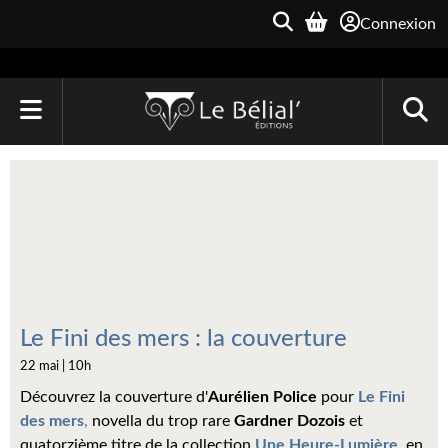
Connexion
ACCUEIL
LIVRES
Le Bélial'
Une Heure-Lumière
Archive du Futur
Le Fini des mers : la couverture
22 mai | 10h
Parallaxe
Découvrez la couverture d'
Aurélien Police
pour
Le Fini
Quarante-Deux
des mers
,
novella du trop rare
Gardner Dozois
et
quatorzième titre de la collection
Une Heure-Lumière
, en