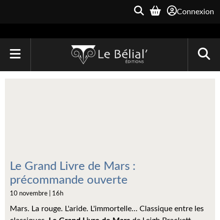
Connexion
ACCUEIL
LIVRES
Le Bélial'
Une Heure-Lumière
Archive du Futur
Le Grand Livre de Mars :
précommande ouverte
Parallaxe
10 novembre | 16h
Quarante-Deux
Mars. La rouge. L'aride. L'immortelle… Classique entre les