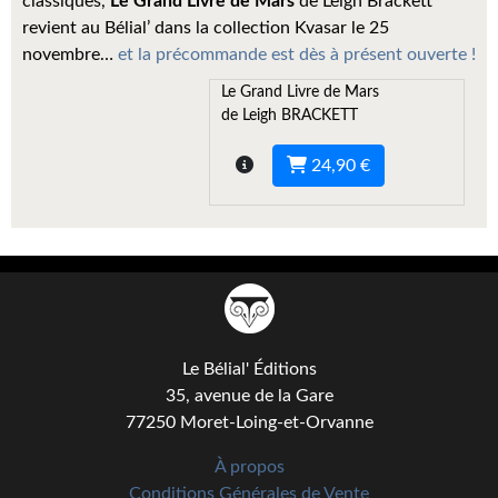
classiques,
Le Grand Livre de Mars
de Leigh Brackett
Kvasar
revient au Bélial’ dans la collection Kvasar le 25
novembre…
et la précommande est dès à présent ouverte !
Pulps
Le Grand Livre de Mars
Wotan
de Leigh BRACKETT
Étoiles vives
24,90 €
Yellow Submarine
NUMÉRIQUE
Romans et recueils
Une Heure-Lumière
Le Bélial' Éditions
Nouvelles
35, avenue de la Gare
77250 Moret-Loing-et-Orvanne
Bifrost
À propos
Livres audio
Conditions Générales de Vente