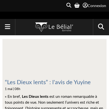
Connexion
ACCUEIL
LIVRES
Le Bélial'
Une Heure-Lumière
Archive du Futur
“Les Dieux lents” : l'avis de Yuyine
1 mai | 08h
Parallaxe
« En bref,
Les Dieux lents
est un roman remarquable à
Quarante-Deux
tous points de vue. Non seulement l’univers est riche et
foisonnant, l’histoire surprenante et accrocheuse, mais en