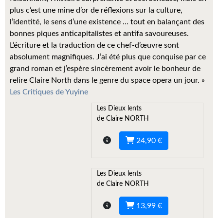
Kvasar
plus c’est une mine d’or de réflexions sur la culture,
l’identité, le sens d’une existence … tout en balançant des
Pulps
bonnes piques anticapitalistes et antifa savoureuses.
L’écriture et la traduction de ce chef-d’œuvre sont
Wotan
absolument magnifiques. J’ai été plus que conquise par ce
Étoiles vives
grand roman et j’espère sincèrement avoir le bonheur de
relire Claire North dans le genre du space opera un jour. »
Yellow Submarine
Les Critiques de Yuyine
NUMÉRIQUE
Les Dieux lents
de Claire NORTH
Romans et recueils
24,90 €
Une Heure-Lumière
Nouvelles
Les Dieux lents
de Claire NORTH
Bifrost
13,99 €
Livres audio