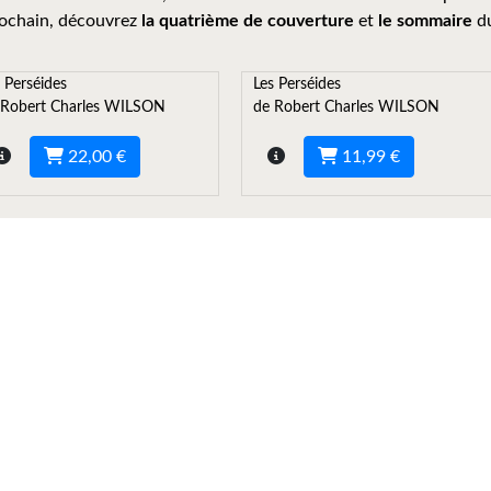
rochain, découvrez
la quatrième de couverture
et
le sommaire
d
 Perséides
Les Perséides
 Robert Charles WILSON
de Robert Charles WILSON
22,00 €
11,99 €