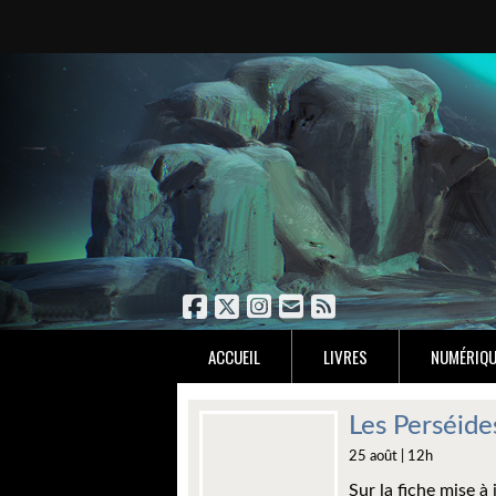
ACCUEIL
LIVRES
NUMÉRIQU
Les Perséide
25 août | 12h
Sur la fiche mise à