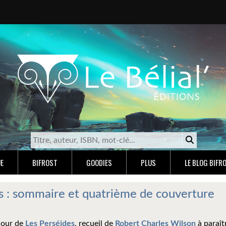
E
BIFROST
GOODIES
PLUS
LE BLOG BIFR
s : sommaire et quatrième de couverture
 jour de
Les Perséides
, recueil de
Robert Charles Wilson
à paraît