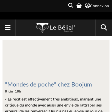
Connexion
ACCUEIL
LIVRES
Le Bélial'
Une Heure-Lumière
Archive du Futur
“Mondes de poche” chez Boojum
8 juin | 18h
Parallaxe
« Le récit est effectivement très ambitieux, mariant une
Quarante-Deux
critique du monde avec aussi une envie de rattraper ses
erreurs, de les renverser. Qui n’a pas eu envie un jour de