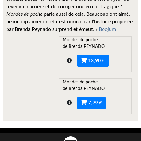
Kvasar
revenir en arrière et de corriger une erreur tragique ?
Mondes de poche
parle aussi de cela. Beaucoup ont aimé,
Pulps
beaucoup aimeront et c’est normal car l’histoire proposée
par Brenda Peynado surprend et émeut. »
Boojum
Wotan
Mondes de poche
Étoiles vives
de Brenda PEYNADO
Yellow Submarine
13,90 €
NUMÉRIQUE
Mondes de poche
Romans et recueils
de Brenda PEYNADO
Une Heure-Lumière
7,99 €
Nouvelles
Bifrost
Livres audio