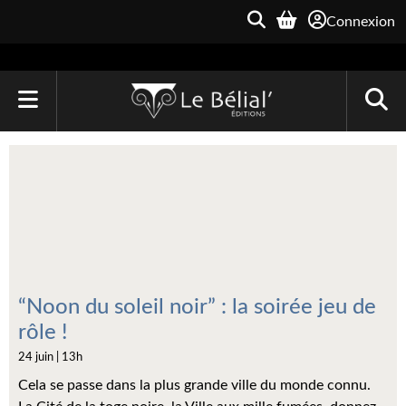
Connexion
ACCUEIL
LIVRES
Le Bélial'
Une Heure-Lumière
Archive du Futur
“Noon du soleil noir” : la soirée jeu de
rôle !
Parallaxe
24 juin | 13h
Quarante-Deux
Cela se passe dans la plus grande ville du monde connu.