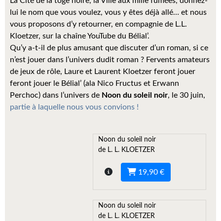
La Cité de la toge noire, la Ville aux mille fumées, donnez-
Kvasar
lui le nom que vous voulez, vous y êtes déjà allé… et nous
vous proposons d’y retourner, en compagnie de L.L.
Pulps
Kloetzer, sur la chaîne YouTube du Bélial’.
Wotan
Qu’y a-t-il de plus amusant que discuter d’un roman, si ce
n’est jouer dans l’univers dudit roman ? Fervents amateurs
Étoiles vives
de jeux de rôle, Laure et Laurent Kloetzer feront jouer
feront jouer le Bélial’ (ala Nico Fructus et Erwann
Yellow Submarine
Perchoc) dans l’univers de
Noon du soleil noir
, le 30 juin,
partie à laquelle nous vous convions !
NUMÉRIQUE
Romans et recueils
Noon du soleil noir
de L. L. KLOETZER
Une Heure-Lumière
Nouvelles
19,90 €
Bifrost
Noon du soleil noir
Livres audio
de L. L. KLOETZER