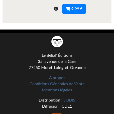
Gratuit
9,99 €
Sans DRM
BIFROST
Tous les numéros
En numérique
Le Bélial' Éditions
S'abonner
35, avenue de la Gare
77250 Moret-Loing-et-Orvanne
Les critiques
À propos
Le blog
Conditions Générales de Vente
Mentions légales
Le prix des lecteurs
Distribution :
SODIS
GOODIES
Diffusion : CDE1