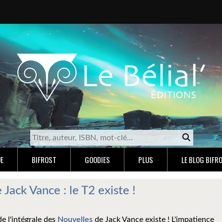
E
BIFROST
GOODIES
PLUS
LE BLOG BIFR
Jack Vance : le T2 existe !
e l'intégrale des
Nouvelles
de Jack Vance existe ! L'impatience