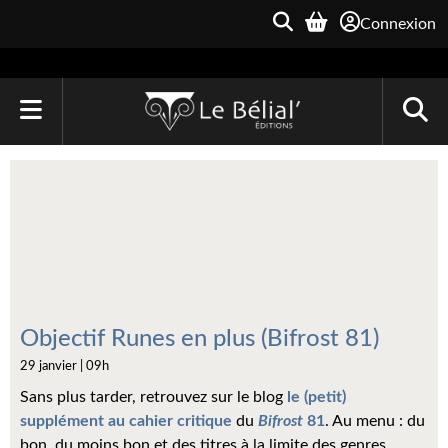
Connexion
ACCUEIL
LIVRES
Le Bélial'
Une Heure-Lumière
Archive du Futur
Objectif Runes en plus (Bifrost 81)
29 janvier | 09h
Parallaxe
Sans plus tarder, retrouvez sur le blog
le (petit)
Quarante-Deux
supplément au cahier critique
du
Bifrost
81
. Au menu : du
bon, du moins bon et des titres à la limite des genres…