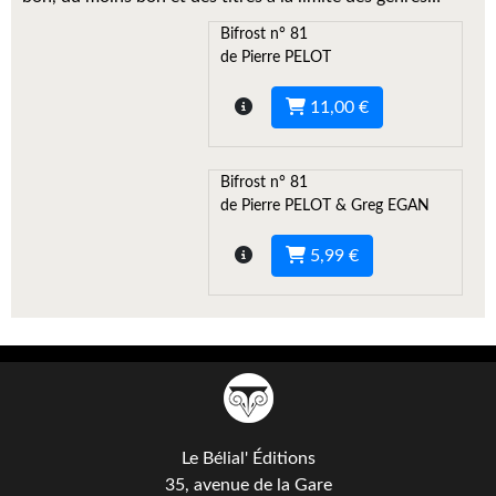
Kvasar
Bifrost n° 81
Pulps
de Pierre PELOT
Wotan
11,00 €
Étoiles vives
Bifrost n° 81
Yellow Submarine
de Pierre PELOT & Greg EGAN
NUMÉRIQUE
5,99 €
Romans et recueils
Une Heure-Lumière
Nouvelles
Bifrost
Le Bélial' Éditions
Livres audio
35, avenue de la Gare