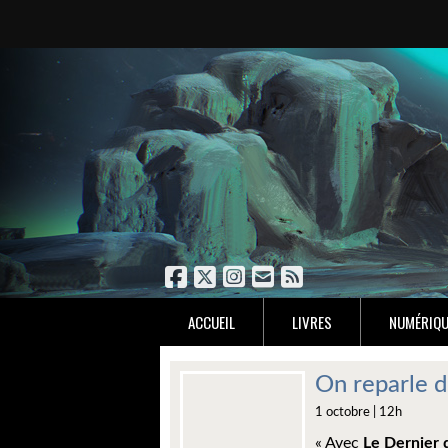
ACCUEIL
LIVRES
NUMÉRIQU
On reparle d
1 octobre | 12h
« Avec
Le Dernier 