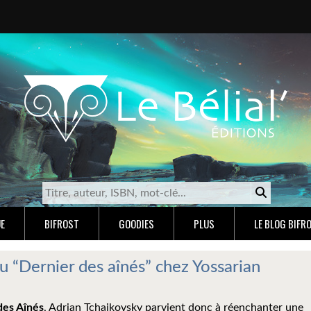
E
BIFROST
GOODIES
PLUS
LE BLOG BIFR
u “Dernier des aînés” chez Yossarian
des Aînés
, Adrian Tchaikovsky parvient donc à réenchanter une