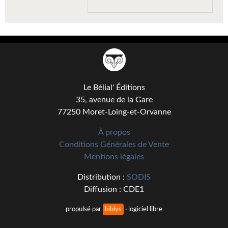
Gratuit
Sans DRM
BIFROST
Tous les numéros
Le Bélial' Éditions
En numérique
35, avenue de la Gare
77250 Moret-Loing-et-Orvanne
S'abonner
À propos
Les critiques
Conditions Générales de Vente
Mentions légales
Le blog
Distribution :
SODIS
Le prix des lecteurs
Diffusion : CDE1
GOODIES
propulsé par
biblys
· logiciel libre