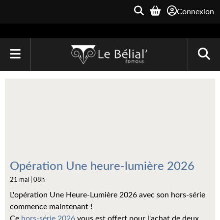
Connexion
ACCUEIL
LIVRES
Le Bélial'
Une Heure-Lumière
Archive du Futur
Opération Une heure-lumière 2026
21 mai | 08h
Parallaxe
L'opération Une Heure-Lumière 2026 avec son hors-série
Quarante-Deux
commence maintenant !
Ce
hors-série 2026
vous est offert pour l'achat de deux