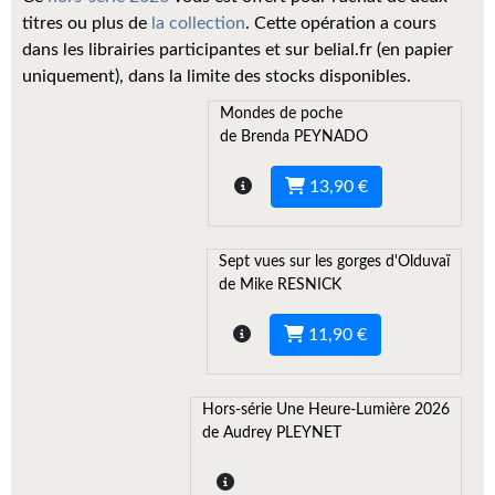
Kvasar
titres ou plus de
la collection
. Cette opération a cours
dans les librairies participantes et sur belial.fr (en papier
Pulps
uniquement), dans la limite des stocks disponibles.
Wotan
Mondes de poche
de Brenda PEYNADO
Étoiles vives
13,90 €
Yellow Submarine
NUMÉRIQUE
Sept vues sur les gorges d'Olduvaï
de Mike RESNICK
Romans et recueils
11,90 €
Une Heure-Lumière
Nouvelles
Hors-série Une Heure-Lumière 2026
Bifrost
de Audrey PLEYNET
Livres audio