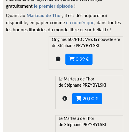
Kvasar
gratuitement
le premier épisode
!
Pulps
Quant au
Marteau de Thor
, il est dès aujourd'hui
disponible, en papier comme
en numérique
, dans toutes
Wotan
les bonnes librairies du monde libre et sur belial.fr !
Origines S02E10 : Vers la nouvelle ère
Étoiles vives
de Stéphane PRZYBYLSKI
Yellow Submarine
0,99 €
NUMÉRIQUE
Romans et recueils
Le Marteau de Thor
de Stéphane PRZYBYLSKI
Une Heure-Lumière
20,00 €
Nouvelles
Bifrost
Le Marteau de Thor
de Stéphane PRZYBYLSKI
Livres audio