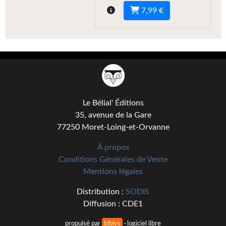
7,99 €
Gratuit
Sans DRM
BIFROST
Tous les numéros
En numérique
Le Bélial' Éditions
35, avenue de la Gare
S'abonner
77250 Moret-Loing-et-Orvanne
Les critiques
À propos
Conditions Générales de Vente
Le blog
Mentions légales
Le prix des lecteurs
Distribution :
SODIS
Diffusion : CDE1
GOODIES
propulsé par
biblys
· logiciel libre