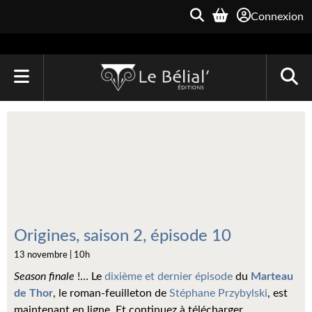
Connexion
ACCUEIL
LIVRES
Le Bélial'
Une Heure-Lumière
Archive du Futur
Origines, saison 2, épisode 10
13 novembre | 10h
Parallaxe
Season finale
!… Le
dixième et dernier épisode
du
Marteau
Quarante-Deux
de Thor
, le roman-feuilleton de
Stéphane Przybylski
, est
maintenant en ligne. Et continuez à télécharger