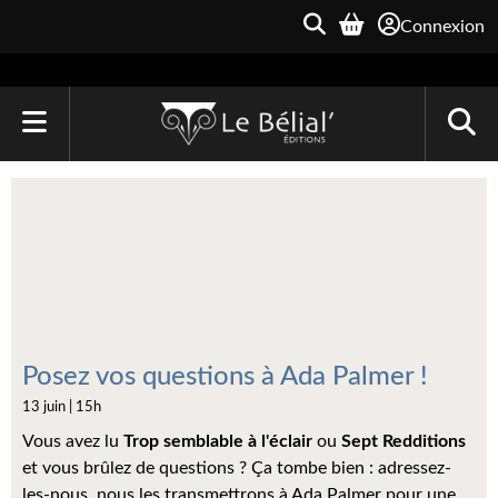
Connexion
ACCUEIL
LIVRES
Le Bélial'
Une Heure-Lumière
Archive du Futur
Posez vos questions à Ada Palmer !
13 juin | 15h
Parallaxe
Vous avez lu
Trop semblable à l'éclair
ou
Sept Redditions
Quarante-Deux
et vous brûlez de questions ? Ça tombe bien : adressez-
les-nous, nous les transmettrons à Ada Palmer pour une