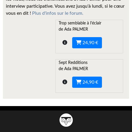
Kvasar
interview participative. Vous avez jusqu'à lundi, si le cœur
vous en dit !
Plus d'infos sur le forum.
Pulps
Trop semblable à l'éclair
Wotan
de Ada PALMER
Étoiles vives
24,90 €
Yellow Submarine
Sept Redditions
NUMÉRIQUE
de Ada PALMER
Romans et recueils
24,90 €
Une Heure-Lumière
Nouvelles
Bifrost
Livres audio