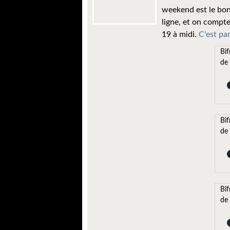
weekend est le bon
ligne, et on compte
19 à midi.
C'est par 
Bif
de
Bif
de
Bif
de