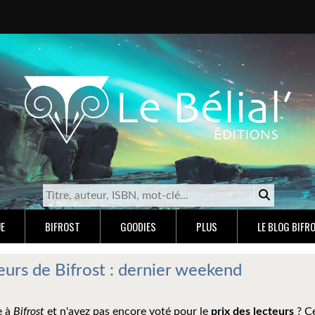
E
BIFROST
GOODIES
PLUS
LE BLOG BIFR
teurs de Bifrost : dernier weekend
e à
Bifrost
et n'avez pas encore voté pour le
prix des lecteurs
? C