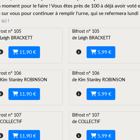
 moment pour le faire ! Vous êtes près de 100 à déjà avoir voté 
 sur vous pour continuer à remplir l'urne, qui se refermera lundi
ici !
rost n° 105
Bifrost n° 105
 Leigh BRACKETT
de Leigh BRACKETT
11,90 €
5,99 €
rost n° 106
Bifrost n° 106
 Kim Stanley ROBINSON
de Kim Stanley ROBINSON
11,90 €
5,99 €
rost n° 107
Bifrost n° 107
 COLLECTIF
de COLLECTIF
11,90 €
5,99 €