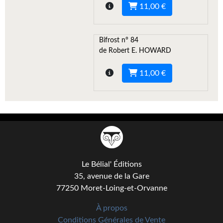
11,00 €
Gratuit
Sans DRM
Bifrost n° 84
de Robert E. HOWARD
BIFROST
11,00 €
Tous les numéros
En numérique
S'abonner
Les critiques
Le blog
Le Bélial' Éditions
35, avenue de la Gare
Le prix des lecteurs
77250 Moret-Loing-et-Orvanne
GOODIES
À propos
Conditions Générales de Vente