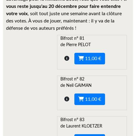
Kvasar
vous reste jusqu'au 20 décembre pour faire entendre
votre voix
, soit tout juste une semaine avant la clôture
Pulps
des votes. À vous de jouer, maintenant : il y va de la
défense de vos auteurs préférés !
Wotan
Bifrost n° 81
Étoiles vives
de Pierre PELOT
Yellow Submarine
11,00 €
NUMÉRIQUE
Bifrost n° 82
Romans et recueils
de Neil GAIMAN
Une Heure-Lumière
11,00 €
Nouvelles
Bifrost
Bifrost n° 83
de Laurent KLOETZER
Livres audio