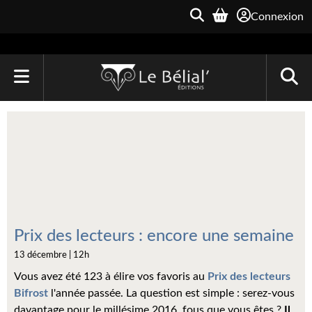
Connexion
ACCUEIL
LIVRES
Le Bélial'
Une Heure-Lumière
Archive du Futur
Prix des lecteurs : encore une semaine
13 décembre | 12h
Parallaxe
Vous avez été 123 à élire vos favoris au
Prix des lecteurs
Quarante-Deux
Bifrost
l'année passée. La question est simple : serez-vous
davantage pour le millésime 2016, fous que vous êtes ?
Il