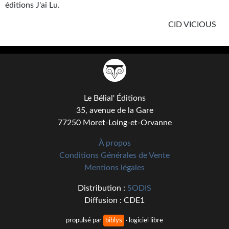
éditions J'ai Lu.
Journal d'un homme des bois
CID VICIOUS
FORUMS
CONTACT
Nous contacter
F.A.Q.
Le Bélial' Éditions
35, avenue de la Gare
Soumettre un manuscrit
77250 Moret-Loing-et-Orvanne
Support technique
À propos
Conditions Générales de Vente
Mentions légales
Distribution :
SODIS
Diffusion : CDE1
propulsé par
biblys
· logiciel libre