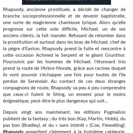
Kvasar
Rhapsody, ancienne prostituée, a décidé de changer de
Pulps
branche socioprofessionnelle et de devenir baptistrelle,
une sorte de magicienne chanteuse lyrique. Alors qu'elle
Wotan
progresse sur cette voie difficile, Michael, un de ses
anciens clients, la fait mander. Refusant de retomber dans
Étoiles vives
la prostitution et surtout dans les bras de Michael, chef de
la pègre d'Easton, Rhapsody prend la fuite et rencontre à
Yellow Submarine
cette occasion Achmed le Serpent et le géant Grunthor.
Poursuivis par les hommes de Michael, l'étonnant trio
NUMÉRIQUE
prend la route de l'Arbre-Monde, grâce aux racines duquel
ils vont pouvoir s'échapper une fois pour toutes de l'île
Romans et recueils
perdue de Serendair. Au contact de ces deux étranges
compagnons de route, Rhapsody va peu à peu comprendre
Une Heure-Lumière
que ceux-ci fuient le Shing, un ennemi pour le moins
énigmatique, peut-être le plus dangereux qui soit…
Nouvelles
Depuis vingt ans maintenant, les éditions Pygmalion
Bifrost
publient de la fantasy ; du très bon (Kay, Martin, Hobb), du
pas bon (Bradley), et du « sans intérêt » (Coe, Flewelling).
Livres audio
Rhapsody
appartient clairement à la troisième catégorie.