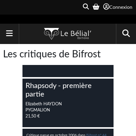
Connexion
ACCUEIL
Les critiques de Bifrost
LIVRES
Le Bélial'
Rhapsody - première
Une Heure-Lumière
partie
Archive du Futur
Elizabeth HAYDON
PYGMALION
Parallaxe
21,50 €
Quarante-Deux
Critique parue en octobre 2006 dans
Bifrost n° 44