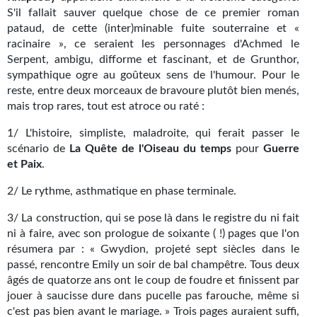
S'il fallait sauver quelque chose de ce premier roman
Gratuit
pataud, de cette (inter)minable fuite souterraine et «
racinaire », ce seraient les personnages d'Achmed le
Sans DRM
Serpent, ambigu, difforme et fascinant, et de Grunthor,
sympathique ogre au goûteux sens de l'humour. Pour le
BIFROST
reste, entre deux morceaux de bravoure plutôt bien menés,
mais trop rares, tout est atroce ou raté :
Tous les numéros
1/ L'histoire, simpliste, maladroite, qui ferait passer le
En numérique
scénario de
La Quête de l'Oiseau du temps
pour
Guerre
et Paix
.
S'abonner
2/ Le rythme, asthmatique en phase terminale.
Les critiques
3/ La construction, qui se pose là dans le registre du ni fait
Le blog
ni à faire, avec son prologue de soixante ( !) pages que l'on
résumera par : « Gwydion, projeté sept siècles dans le
Le prix des lecteurs
passé, rencontre Emily un soir de bal champêtre. Tous deux
âgés de quatorze ans ont le coup de foudre et finissent par
GOODIES
jouer à saucisse dure dans pucelle pas farouche, même si
c'est pas bien avant le mariage. » Trois pages auraient suffi,