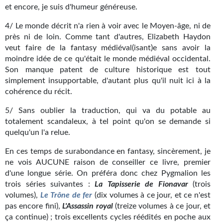
Goodies Gotland
et encore, je suis d'humeur généreuse.
Tirages d’art Une Heure-Lumière
4/ Le monde décrit n'a rien à voir avec le Moyen-âge, ni de
près ni de loin. Comme tant d'autres, Elizabeth Haydon
PLUS
veut faire de la fantasy médiéval(isant)e sans avoir la
moindre idée de ce qu'était le monde médiéval occidental.
À paraître
Son manque patent de culture historique est tout
simplement insupportable, d'autant plus qu'il nuit ici à la
Revue de presse
cohérence du récit.
Récompenses
5/ Sans oublier la traduction, qui va du potable au
totalement scandaleux, à tel point qu'on se demande si
Newsletter
quelqu'un l'a relue.
Le Bélial' sur Youtube
En ces temps de surabondance en fantasy, sincèrement, je
ne vois AUCUNE raison de conseiller ce livre, premier
LE BLOG BIFROST
d'une longue série. On préféra donc chez Pygmalion les
trois séries suivantes :
La Tapisserie de Fionavar
(trois
Tous les articles
volumes),
Le Trône de fer
(dix volumes à ce jour, et ce n'est
pas encore fini),
L'Assassin royal
(treize volumes à ce jour, et
La Bibliothèque orbitale
ça continue) ; trois excellents cycles réédités en poche aux