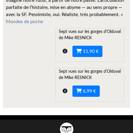
imagine notre futur, à partir de notre passé. L’articulation
Kvasar
parfaite de l’histoire, mise en abyme — au sens propre —
avec la SF. Pessimiste, oui. Réaliste, très probablement. »
Pulps
Mondes de poche
Wotan
Sept vues sur les gorges d'Olduvaï
de Mike RESNICK
Étoiles vives
11,90 €
Yellow Submarine
NUMÉRIQUE
Sept vues sur les gorges d'Olduvaï
de Mike RESNICK
Romans et recueils
Une Heure-Lumière
6,99 €
Nouvelles
Bifrost
Livres audio