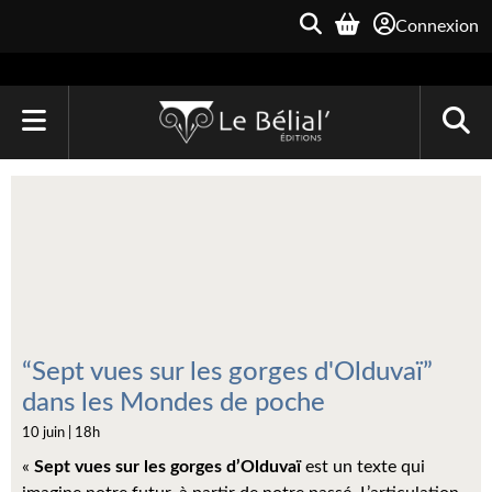
Connexion
ACCUEIL
LIVRES
Le Bélial'
Une Heure-Lumière
Archive du Futur
“Sept vues sur les gorges d'Olduvaï”
dans les Mondes de poche
Parallaxe
10 juin | 18h
Quarante-Deux
«
Sept vues sur les gorges d’Olduvaï
est un texte qui