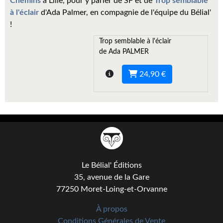
Chemins
à Lille, pour y parler de SF et de
Trop semblable
Kvasar
à l'éclair
d'Ada Palmer, en compagnie de l'équipe du Bélial'
!
Pulps
Trop semblable à l'éclair
Wotan
de Ada PALMER
Étoiles vives
24,90 €
Yellow Submarine
NUMÉRIQUE
Romans et recueils
Une Heure-Lumière
Le Bélial' Éditions
Nouvelles
35, avenue de la Gare
77250 Moret-Loing-et-Orvanne
Bifrost
À propos
Livres audio
Conditions Générales de Vente