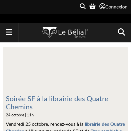
Connexion
ACCUEIL
LIVRES
Le Bélial'
Une Heure-Lumière
Archive du Futur
Soirée SF à la librairie des Quatre
Chemins
Parallaxe
24 octobre | 11h
Quarante-Deux
Vendredi 25 octobre, rendez-vous à la
librairie des Quatre