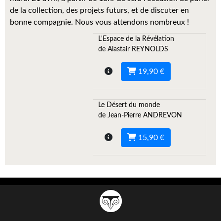
Kvasar
de la collection, des projets futurs, et de discuter en
bonne compagnie. Nous vous attendons nombreux !
Pulps
L'Espace de la Révélation
Wotan
de Alastair REYNOLDS
Étoiles vives
19,90 €
Yellow Submarine
Le Désert du monde
NUMÉRIQUE
de Jean-Pierre ANDREVON
Romans et recueils
15,90 €
Une Heure-Lumière
Nouvelles
Bifrost
Livres audio