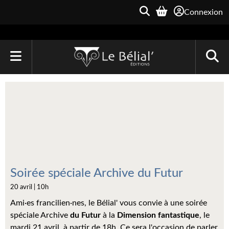
Connexion
ACCUEIL
LIVRES
Le Bélial'
Une Heure-Lumière
Archive du Futur
Soirée spéciale Archive du Futur
20 avril | 10h
Parallaxe
Ami·es francilien·nes, le Bélial' vous convie à une soirée
Quarante-Deux
spéciale Archive
du Futur
à la
Dimension fantastique
, le
mardi 21 avril, à partir de 18h. Ce sera l'occasion de parler