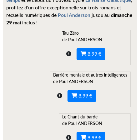
temps
et le début du nouveau cycle
La Hanse Galactique
,
Kvasar
profitez d'un offre exceptionnelle sur trois romans et
recueils numériques de
Poul Anderson
jusqu'au
dimanche
Pulps
29 mai
inclus !
Wotan
Tau Zéro
de Poul ANDERSON
Étoiles vives
8,99 €
Yellow Submarine
NUMÉRIQUE
Barrière mentale et autres intelligences
de Poul ANDERSON
Romans et recueils
Une Heure-Lumière
8,99 €
Nouvelles
Le Chant du barde
Bifrost
de Poul ANDERSON
Livres audio
9,99 €