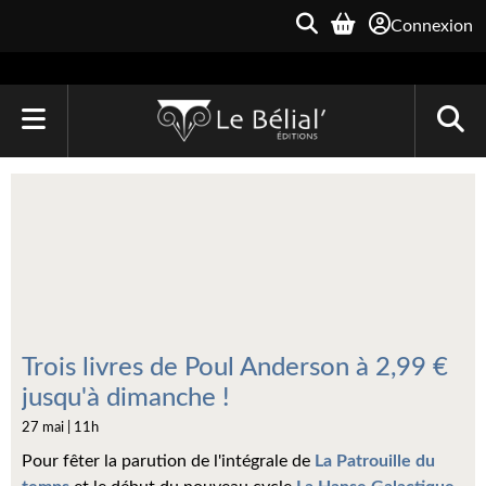
Connexion
ACCUEIL
LIVRES
Le Bélial'
Une Heure-Lumière
Archive du Futur
Trois livres de Poul Anderson à 2,99 €
jusqu'à dimanche !
Parallaxe
27 mai | 11h
Quarante-Deux
Pour fêter la parution de l'intégrale de
La Patrouille du