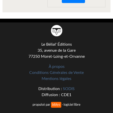
Gratuit
Sans DRM
BIFROST
Tous les numéros
Le Bélial' Éditions
En numérique
35, avenue de la Gare
77250 Moret-Loing-et-Orvanne
S'abonner
À propos
Les critiques
Conditions Générales de Vente
Mentions légales
Le blog
Distribution :
SODIS
Le prix des lecteurs
Diffusion : CDE1
GOODIES
propulsé par
biblys
· logiciel libre