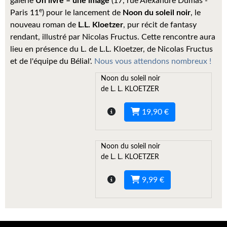
galerie
Un livre – une image
(17, rue Alexandre Dumas -
Kvasar
e
Paris 11
) pour le lancement de
Noon du soleil noir
, le
nouveau roman de
L.L. Kloetzer
, pur récit de fantasy
Pulps
rendant, illustré par Nicolas Fructus. Cette rencontre aura
Wotan
lieu en présence du L. de L.L. Kloetzer, de Nicolas Fructus
et de l'équipe du Bélial'.
Nous vous attendons nombreux !
Étoiles vives
Noon du soleil noir
de L. L. KLOETZER
Yellow Submarine
NUMÉRIQUE
19,90 €
Romans et recueils
Noon du soleil noir
Une Heure-Lumière
de L. L. KLOETZER
Nouvelles
9,99 €
Bifrost
Livres audio