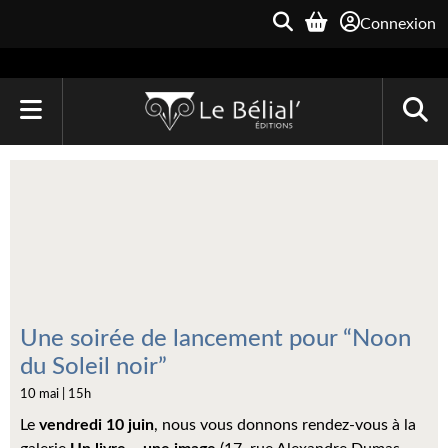
Connexion
ACCUEIL
LIVRES
Le Bélial'
Une Heure-Lumière
Archive du Futur
Une soirée de lancement pour “Noon
du Soleil noir”
Parallaxe
10 mai | 15h
Quarante-Deux
Le
vendredi 10 juin
, nous vous donnons rendez-vous à la