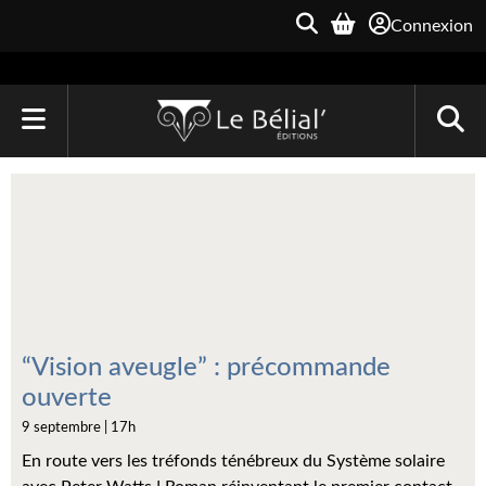
Connexion
ACCUEIL
LIVRES
Le Bélial'
Une Heure-Lumière
Archive du Futur
“Vision aveugle” : précommande
ouverte
Parallaxe
9 septembre | 17h
Quarante-Deux
En route vers les tréfonds ténébreux du Système solaire