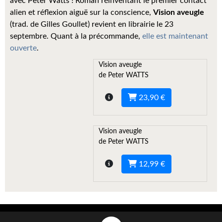
avec Peter Watts ! Roman réinventant le premier contact
Kvasar
alien et réflexion aiguë sur la conscience,
Vision aveugle
(trad. de Gilles Goullet) revient en librairie le 23
Pulps
septembre. Quant à la précommande,
elle est maintenant
Wotan
ouverte
.
Vision aveugle
Étoiles vives
de Peter WATTS
Yellow Submarine
23,90 €
NUMÉRIQUE
Romans et recueils
Vision aveugle
de Peter WATTS
Une Heure-Lumière
12,99 €
Nouvelles
Bifrost
Livres audio