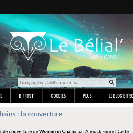
E
BIFROST
GOODIES
PLUS
LE BLOG BIFR
ins : la couverture
able couverture de
Women in Chains
par Anouck Faure ! Cette