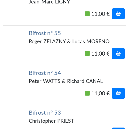
Jean-Marc LIGNY
Journal d'un homme des bois
11,00 €
FORUMS
CONTACT
Bifrost n° 55
Roger ZELAZNY & Lucas MORENO
Nous contacter
F.A.Q.
11,00 €
Soumettre un manuscrit
Bifrost n° 54
Support technique
Peter WATTS & Richard CANAL
11,00 €
Bifrost n° 53
Christopher PRIEST