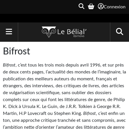
Connexion
ACCUEIL
Bifrost
LIVRES
Bifrost
, c’est tous les trois mois depuis avril 1996, et sur près
Le Bélial'
de deux cents pages, l’actualité des mondes de l’imaginaire, la
publication des meilleurs auteurs du moment, français et
Une Heure-Lumière
étrangers, des interviews, des critiques de livres, des articles
de vulgarisation scientifique, sans oublier des dossiers
Archive du Futur
complets sur ceux qui font les littératures de genre, de Philip
K. Dick à Ursula K. Le Guin, de J.R.R. Tolkien à George R.R.
Parallaxe
Martin, H.P Lovecraft ou Stephen King.
Bifrost
, c’est enfin un
Quarante-Deux
ton, une approche critique tranchée et sans compromis, avec
l’ambition nette d’orienter l’amateur des littératures de genre