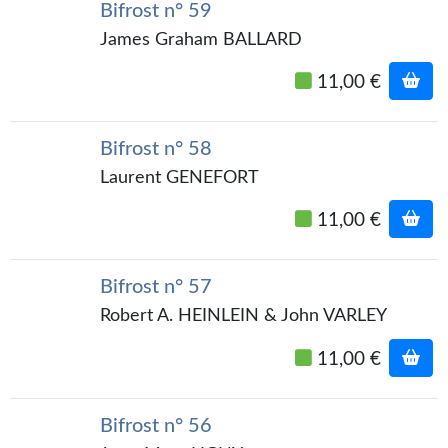
Goodies Gotland
Bifrost n° 59
James Graham BALLARD
Tirages d’art Une Heure-Lumière
11,00 €
PLUS
À paraître
Bifrost n° 58
Revue de presse
Laurent GENEFORT
Récompenses
11,00 €
Newsletter
Bifrost n° 57
Le Bélial' sur Youtube
Robert A. HEINLEIN & John VARLEY
LE BLOG BIFROST
11,00 €
Tous les articles
La Bibliothèque orbitale
Bifrost n° 56