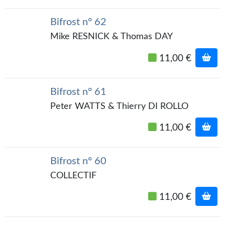
Gratuit
Bifrost n° 62
Sans DRM
Mike RESNICK & Thomas DAY
BIFROST
11,00 €
Tous les numéros
Bifrost n° 61
En numérique
Peter WATTS & Thierry DI ROLLO
S'abonner
11,00 €
Les critiques
Bifrost n° 60
Le blog
COLLECTIF
Le prix des lecteurs
11,00 €
GOODIES