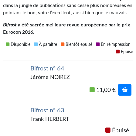
Kvasar
dans la jungle de publications sans cesse plus nombreuses en
pointant le bon, voire l’excellent, aussi bien que le mauvais.
Pulps
Bifrost
a été sacrée meilleure revue européenne par le prix
Wotan
Eurocon 2016.
Étoiles vives
Disponible
À paraître
Bientôt épuisé
En réimpression
Épuisé
Yellow Submarine
NUMÉRIQUE
Bifrost n° 64
Jérôme NOIREZ
Romans et recueils
11,00 €
Une Heure-Lumière
Nouvelles
Bifrost n° 63
Bifrost
Frank HERBERT
Épuisé
Livres audio