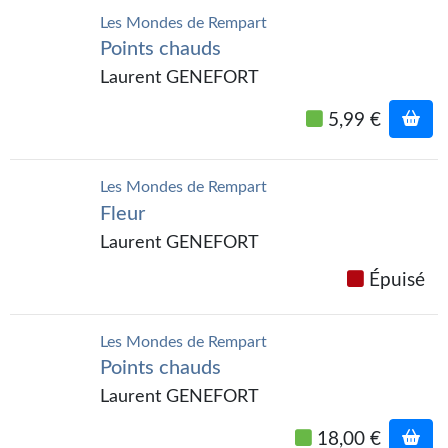
Kvasar
Les Mondes de Rempart
Points chauds
Pulps
Laurent GENEFORT
Wotan
5,99 €
Étoiles vives
Yellow Submarine
Les Mondes de Rempart
Fleur
NUMÉRIQUE
Laurent GENEFORT
Romans et recueils
Épuisé
Une Heure-Lumière
Les Mondes de Rempart
Nouvelles
Points chauds
Bifrost
Laurent GENEFORT
Livres audio
18,00 €