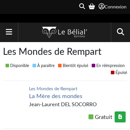
Connexion
ACCUEIL
Les Mondes de Rempart
LIVRES
Disponible
À paraître
Bientôt épuisé
En réimpression
Le Bélial'
Épuisé
Une Heure-Lumière
Les Mondes de Rempart
La Mère des mondes
Archive du Futur
Jean-Laurent DEL SOCORRO
Parallaxe
Gratuit
Quarante-Deux