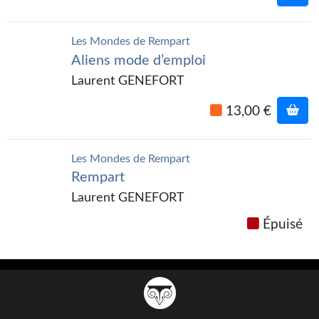
Gratuit
Les Mondes de Rempart
Sans DRM
Aliens mode d’emploi
BIFROST
Laurent GENEFORT
Tous les numéros
13,00 €
En numérique
Les Mondes de Rempart
S'abonner
Rempart
Laurent GENEFORT
Les critiques
Épuisé
Le blog
Le prix des lecteurs
GOODIES