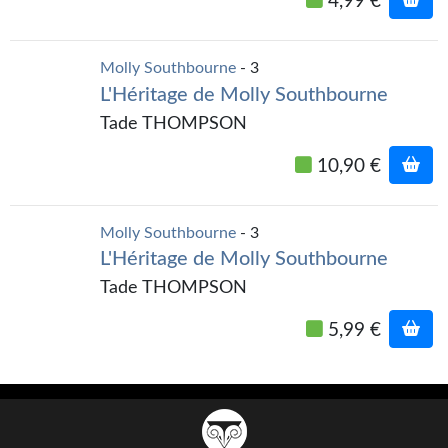
4,99 €
Gratuit
Sans DRM
Molly Southbourne
- 3
L'Héritage de Molly Southbourne
BIFROST
Tade THOMPSON
Tous les numéros
10,90 €
En numérique
Molly Southbourne
- 3
S'abonner
L'Héritage de Molly Southbourne
Les critiques
Tade THOMPSON
Le blog
5,99 €
Le prix des lecteurs
GOODIES