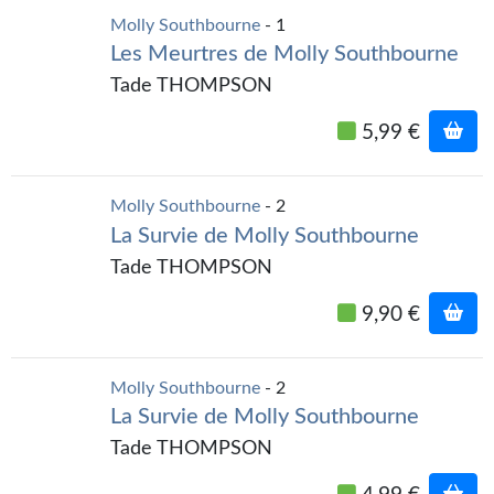
Kvasar
Molly Southbourne
- 1
Les Meurtres de Molly Southbourne
Pulps
Tade THOMPSON
Wotan
5,99 €
Étoiles vives
Yellow Submarine
Molly Southbourne
- 2
La Survie de Molly Southbourne
NUMÉRIQUE
Tade THOMPSON
Romans et recueils
9,90 €
Une Heure-Lumière
Nouvelles
Molly Southbourne
- 2
La Survie de Molly Southbourne
Bifrost
Tade THOMPSON
Livres audio