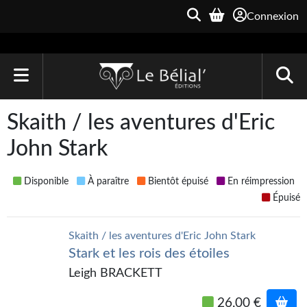
Connexion
ACCUEIL
Skaith / les aventures d'Eric
LIVRES
John Stark
Le Bélial'
Disponible
À paraître
Bientôt épuisé
En réimpression
Une Heure-Lumière
Épuisé
Archive du Futur
Skaith / les aventures d'Eric John Stark
Stark et les rois des étoiles
Parallaxe
Leigh BRACKETT
Quarante-Deux
26,00 €