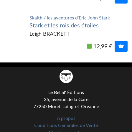
Kvasar
Pulps
Skaith / les aventures d'Eric John Stark
Stark et les rois des étoiles
Wotan
Leigh BRACKETT
Étoiles vives
12,99 €
Yellow Submarine
NUMÉRIQUE
Romans et recueils
Une Heure-Lumière
Le Bélial' Éditions
35, avenue de la Gare
Nouvelles
77250 Moret-Loing-et-Orvanne
Bifrost
À propos
Conditions Générales de Vente
Livres audio