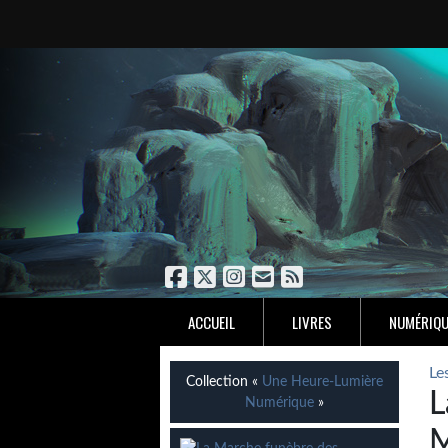
ACCUEIL
LIVRES
NUMÉRIQU
Le
Collection «
Une Heure-Lumière
L
Numérique
»
M