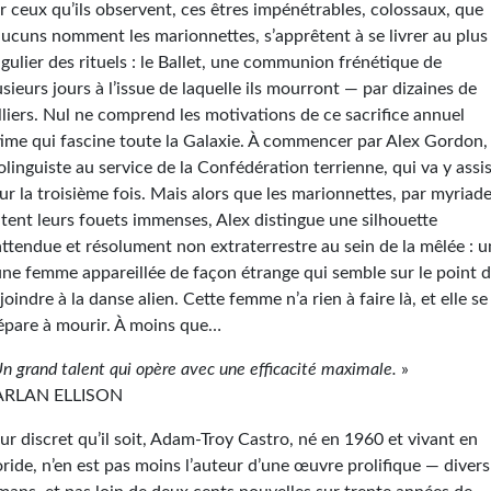
r ceux qu’ils observent, ces êtres impénétrables, colossaux, que
aucuns nomment les marionnettes, s’apprêtent à se livrer au plus
ngulier des rituels : l­e Ballet, une communion frénétique de
usieurs jours à l’issue de laquelle ils mourront — par dizaines de
lliers. Nul ne comprend les motivations de ce sacrifice annuel
time qui fascine toute la Galaxie. À commencer par Alex Gordon,
olinguiste au service de la Confédération terrienne, qui va y assi
ur la troisième fois. Mais alors que les marionnettes, par myriade
itent leurs fouets immenses, Alex distingue une silhouette
attendue et résolument non extraterrestre au sein de la mêlée : 
une femme appareillée de façon étrange qui semble sur le point 
 joindre à la danse alien. Cette femme n’a rien à faire là, et elle se
épare à mourir. À moins que…
n grand talent qui opère avec une efficacité maximale.
»
ARLAN ELLISON
ur discret qu’il soit, Adam-Troy Castro, né en 1960 et vivant en
oride, n’en est pas moins l’auteur d’une œuvre prolifique — divers