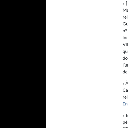
« 
Ma
re
Gu
n°
in
Vl
qu
do
l’
de
« 
Ca
re
En
« 
pé