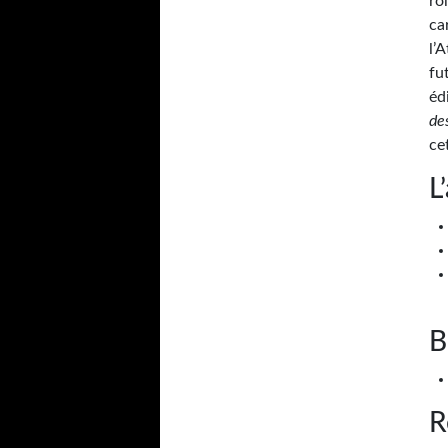
ro
ca
l’
fu
éd
de
ce
L
B
R