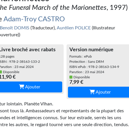
he Funeral March of the Marionettes
, 1997)
e
Adam-Troy CASTRO
Benoît DOMIS
(Traducteur),
Aurélien POLICE
(Illustrateur
ouverture))
Livre broché avec rabats
Version numérique
128 pages
Formats : ePub
ISBN : 978-2-38163-133-2
Protection : Sans DRM
Parution : 23 mai 2024
ISBN ePub : 978-2-38163-134-9
Disponible
Parution : 23 mai 2024
11,90 €
Disponible
7,99 €
Ajouter
Ajouter
tur lointain
. Planète Vlhan.
s sont tous là. Ambassadeurs et représentants de la plupart des
ndes et intelligences connus. Sur leur estrade, serrés les uns
ntre les autres, le regard tourné vers une seule direction, tendus