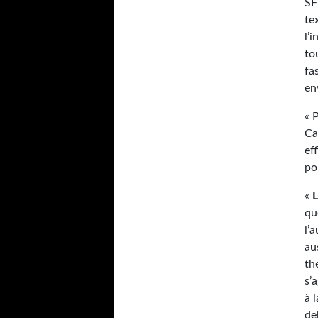
SF
te
l’
to
fa
en
« 
Ca
ef
po
«
qu
l’
au
th
s’
à 
de