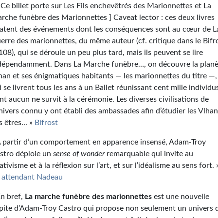
[ Ce billet porte sur Les Fils enchevêtrés des Marionnettes et La
rche funèbre des Marionnettes ] Caveat lector : ces deux livres
latent des événements dont les conséquences sont au cœur de L
erre des marionnettes, du même auteur (cf. critique dans le Bifr
108), qui se déroule un peu plus tard, mais ils peuvent se lire
dépendamment. Dans La Marche funèbre…, on découvre la plan
han et ses énigmatiques habitants — les marionnettes du titre —,
i se livrent tous les ans à un Ballet réunissant cent mille individu
nt aucun ne survit à la cérémonie. Les diverses civilisations de
univers connu y ont établi des ambassades afin d’étudier les Vlhan
s êtres... »
Bifrost
À partir d’un comportement en apparence insensé, Adam-Troy
stro déploie un
sense of wonder
remarquable qui invite au
lativisme et à la réflexion sur l’art, et sur l’idéalisme au sens fort. 
 attendant Nadeau
En bref,
La marche funèbre des marionnettes
est une nouvelle
pite d’Adam-Troy Castro qui propose non seulement un univers 