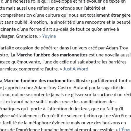
 d’une richesse folle qu’il développe et fait évoluer de texte en
xte mais aussi une réflexion profonde sur l’altérité et
incompréhension d’une culture qui nous est totalement étrangère
ut sans oublié l’émotion, la sincérité d’une rencontre et la beauté
scinante d’une forme d’art au-delà de tout ce qu’on arrive à
visager. Grandiose. »
Yuyine
Parfaite occasion de pénétrer dans l’univers créé par Adam-Troy
stro,
La Marche funèbre des marionnettes
est une novella aussi
ficace qu’émouvante, l’une de celle qui sait abattre les barrières
ur mieux comprendre l’autre. »
Just A Word
La Marche funèbre des marionnettes
illustre parfaitement tout 
e j’apprécie chez Adam-Troy Castro. Autant par la sagacité de
auteur, qui ne se contente jamais de glisser sur la surface d’un réc
ssi extraordinaire soit-il mais creuse les ramifications des
ématiques qu’il porte à l’attention du lecteur, que du fait qu’il
agisse véritablement d’un récit de science-fiction qui ne s’arrête 
la facilité de la métaphore évidente mais ouvre des horizons en
hors de l’expérience humaine immédiatement accessible. »
L'Épa