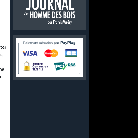
ster
s,
une
de