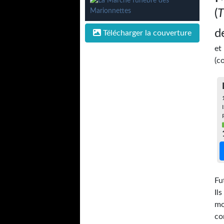
(
T
d
Télécharger la couverture
et
(c
Fu
Il
mo
co