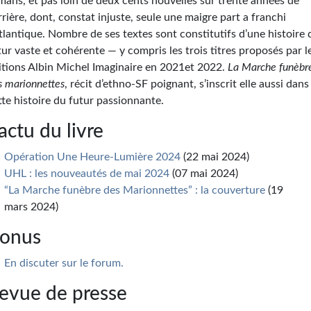
mans, et pas loin de deux cents nouvelles sur trente années de
rrière, dont, constat injuste, seule une maigre part a franchi
Atlantique. Nombre de ses textes sont constitutifs d’une histoire 
tur vaste et cohérente — y compris les trois titres proposés par l
itions Albin Michel Imaginaire en 2021et 2022.
La Marche funèbr
s marionnettes
, récit d’ethno-SF poignant, s’inscrit elle aussi dans
tte histoire du futur passionnante.
’actu du livre
Opération Une Heure-Lumière 2024
(22 mai 2024)
UHL : les nouveautés de mai 2024
(07 mai 2024)
“La Marche funèbre des Marionnettes” : la couverture
(19
mars 2024)
onus
En discuter sur le forum.
evue de presse