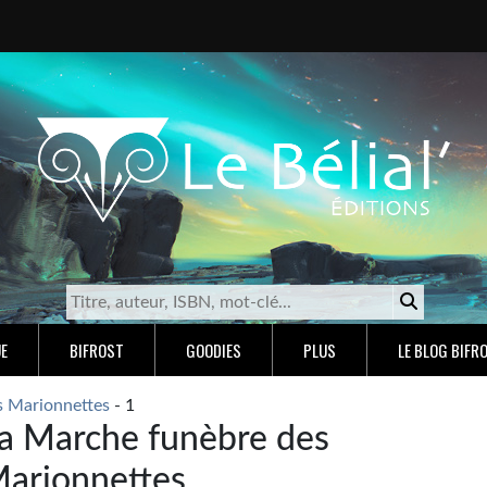
E
BIFROST
GOODIES
PLUS
LE BLOG BIFR
s Marionnettes
- 1
a Marche funèbre des
arionnettes