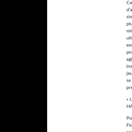
Ca
d’
si
pl
mi
ul
ex
po
ag
in
je
se
pr
«
U
H
Po
Fl