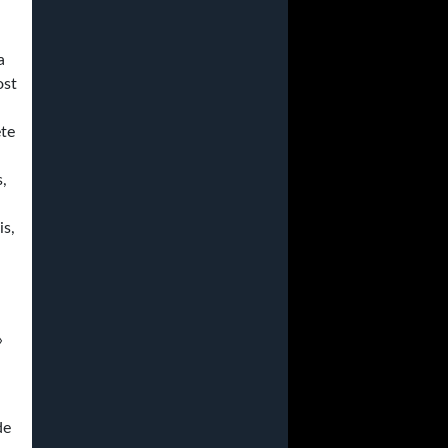
a
ost
ète
s,
is,
»
de