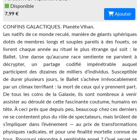
Disponible
Gratuit
7,99 €
Ajouter
Sans DRM
CONFINS GALACTIQUES. Planète Vlhan.
Les natifs de ce monde reculé, manière de géants sphériques
BIFROST
dotés de membres longs et souples pareils à des fouets, se
Tous les numéros
livrent chaque année au rituel le plus étrange qui soit : le
Ballet. Une danse qu’aucune race sentiente ne parvient à
En numérique
décrypter, un partage codifié impénétrable auquel
participent des dizaines de milliers d’individus. Susceptible
S'abonner
de durer plusieurs jours, le Ballet s’achève irrévocablement
par un climax terrifiant : la mort de ceux qui y prennent part.
Les critiques
De tous les coins de la Galaxie, ils sont nombreux à venir
Le blog
assister au déroulé de cette fascinante coutume, humains en
tête. À ceci près que depuis peu, beaucoup chez ces derniers
Le prix des lecteurs
ne se contentent plus du rôle de spectateurs, mais brûlent de
s’impliquer dans l’événement — au prix de transformations
GOODIES
physiques radicales, et pour une finalité mortelle connue de
tous. Pourquoi répondre à semblable appel ? Quel secret se