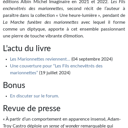
éditions Albin Michel Imaginaire en 2021 et 2022.
Les Fils
Journal d'un homme des bois
enchevêtrés des marionnettes
, second récit de l’auteur à
paraître dans la collection « Une heure-lumière », pendant de
FORUMS
La Marche funèbre des marionnettes
avec lequel il forme
CONTACT
comme un diptyque, apporte à cet ensemble passionnant
une pierre de touche vibrante d’émotion.
Nous contacter
L’actu du livre
F.A.Q.
Les Marionnettes reviennent…
(04 septembre 2024)
Soumettre un manuscrit
Une couverture pour “Les Fils enchevêtrés des
marionnettes”
(19 juillet 2024)
Support technique
Bonus
En discuter sur le forum.
Revue de presse
« À partir d’un comportement en apparence insensé, Adam-
Troy Castro déploie un
sense of wonder
remarquable qui