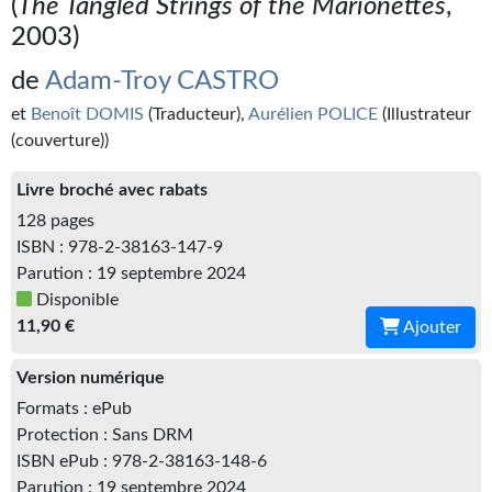
(
The Tangled Strings of the Marionettes
,
Kvasar
2003)
Pulps
de
Adam-Troy CASTRO
Wotan
et
Benoît DOMIS
(Traducteur),
Aurélien POLICE
(Illustrateur
(couverture))
Étoiles vives
Livre broché avec rabats
Yellow Submarine
128 pages
NUMÉRIQUE
ISBN : 978-2-38163-147-9
Parution : 19 septembre 2024
Romans et recueils
Disponible
11,90 €
Ajouter
Une Heure-Lumière
Version numérique
Nouvelles
Formats : ePub
Bifrost
Protection : Sans DRM
ISBN ePub : 978-2-38163-148-6
Livres audio
Parution : 19 septembre 2024