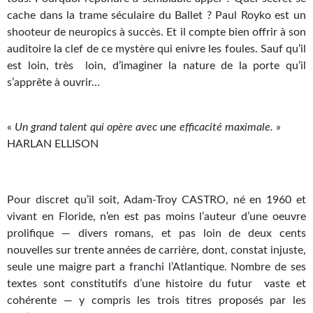
Goodies Gotland
cache dans la trame séculaire du Ballet ? Paul Royko est un
Tirages d’art Une Heure-Lumière
shooteur de neuropics à succès. Et il compte bien offrir à son
auditoire la clef de ce mystère qui enivre les foules. Sauf qu’il
PLUS
est loin, très loin, d’imaginer la nature de la porte qu’il
s’apprête à ouvrir…
À paraître
Revue de presse
«
Un grand talent qui opère avec une efficacité maximale.
»
HARLAN ELLISON
Récompenses
Newsletter
Pour discret qu’il soit, Adam-Troy CASTRO, né en 1960 et
Le Bélial' sur Youtube
vivant en Floride, n’en est pas moins l’auteur d’une oeuvre
prolifique — divers romans, et pas loin de deux cents
LE BLOG BIFROST
nouvelles sur trente années de carrière, dont, constat injuste,
Tous les articles
seule une maigre part a franchi l’Atlantique. Nombre de ses
textes sont constitutifs d’une histoire du futur vaste et
La Bibliothèque orbitale
cohérente — y compris les trois titres proposés par les