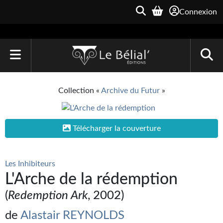
Connexion
ACCUEIL
Collection «
Archive du Futur
»
LIVRES
Le Bélial'
Télécharger la couverture
Une Heure-Lumière
Les Inhibiteurs
Archive du Futur
L'Arche de la rédemption
Parallaxe
(
Redemption Ark
, 2002)
Quarante-Deux
de
Alastair REYNOLDS