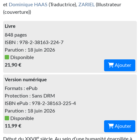
Kvasar
et
Dominique HAAS
(Traductrice),
ZARIEL
(Illustrateur
(couverture))
Pulps
Livre
Wotan
848 pages
ISBN : 978-2-38163-224-7
Étoiles vives
Parution : 18 juin 2026
Yellow Submarine
Disponible
21,90 €
Ajouter
NUMÉRIQUE
Version numérique
Romans et recueils
Formats : ePub
Une Heure-Lumière
Protection : Sans DRM
ISBN ePub : 978-2-38163-225-4
Nouvelles
Parution : 18 juin 2026
Disponible
Bifrost
11,99 €
Ajouter
Livres audio
e
Début du XXVII
siècle. Au sein d’une humanité éparpillée à