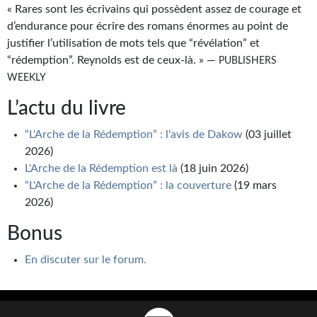
Goodies Gotland
« Rares sont les écrivains qui possèdent assez de courage et
d’endurance pour écrire des romans énormes au point de
Tirages d’art Une Heure-Lumière
justifier l’utilisation de mots tels que “révélation” et
PLUS
“rédemption”. Reynolds est de ceux-là. » —
PUBLISHERS
WEEKLY
À paraître
L’actu du livre
Revue de presse
“L'Arche de la Rédemption” : l'avis de Dakow
(03 juillet
Récompenses
2026)
L'Arche de la Rédemption est là
(18 juin 2026)
Newsletter
“L'Arche de la Rédemption” : la couverture
(19 mars
2026)
Le Bélial' sur Youtube
Bonus
LE BLOG BIFROST
En discuter sur le forum.
Tous les articles
La Bibliothèque orbitale