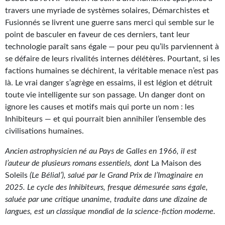
travers une myriade de systèmes solaires, Démarchistes et
Gratuit
Fusionnés se livrent une guerre sans merci qui semble sur le
Sans DRM
point de basculer en faveur de ces derniers, tant leur
technologie paraît sans égale — pour peu qu’ils parviennent à
BIFROST
se défaire de leurs rivalités internes délétères. Pourtant, si les
factions humaines se déchirent, la véritable menace n’est pas
Tous les numéros
là. Le vrai danger s’agrège en essaims, il est légion et détruit
toute vie intelligente sur son passage. Un danger dont on
En numérique
ignore les causes et motifs mais qui porte un nom : les
S'abonner
Inhibiteurs — et qui pourrait bien annihiler l’ensemble des
civilisations humaines.
Les critiques
Ancien astrophysicien né au Pays de Galles en 1966, il est
Le blog
l’auteur de plusieurs romans essentiels, dont
La Maison des
Soleils
(Le Bélial’), salué par le Grand Prix de l’Imaginaire en
Le prix des lecteurs
2025. Le cycle des Inhibiteurs, fresque démesurée sans égale,
saluée par une critique unanime, traduite dans une dizaine de
GOODIES
langues, est un classique mondial de la science-fiction moderne.