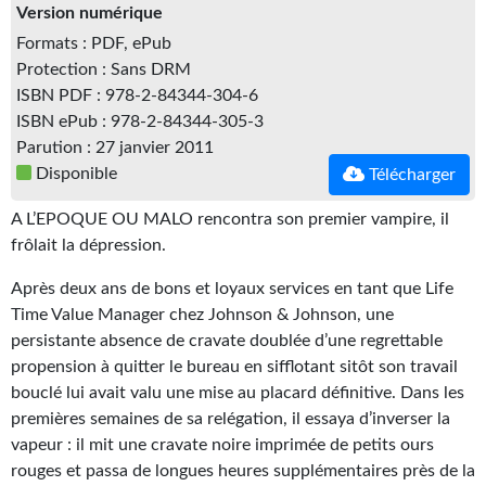
Kvasar
Version numérique
Formats : PDF, ePub
Pulps
Protection : Sans DRM
ISBN PDF : 978-2-84344-304-6
Wotan
ISBN ePub : 978-2-84344-305-3
Parution : 27 janvier 2011
Étoiles vives
Disponible
Télécharger
Yellow Submarine
A L’EPOQUE OU MALO rencontra son premier vampire, il
NUMÉRIQUE
frôlait la dépression.
Romans et recueils
Après deux ans de bons et loyaux services en tant que Life
Time Value Manager chez Johnson & Johnson, une
Une Heure-Lumière
persistante absence de cravate doublée d’une regrettable
propension à quitter le bureau en sifflotant sitôt son travail
Nouvelles
bouclé lui avait valu une mise au placard définitive. Dans les
premières semaines de sa relégation, il essaya d’inverser la
Bifrost
vapeur : il mit une cravate noire imprimée de petits ours
Livres audio
rouges et passa de longues heures supplémentaires près de la