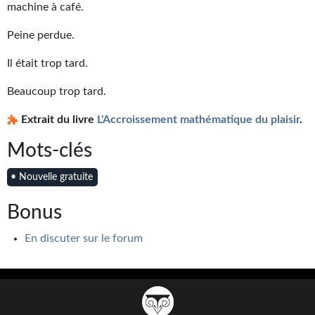
machine à café.
Gratuit
Peine perdue.
Sans DRM
Il était trop tard.
BIFROST
Beaucoup trop tard.
Tous les numéros
Extrait du livre
L'Accroissement mathématique du plaisir
.
En numérique
Mots-clés
S'abonner
• Nouvelle gratuite
Les critiques
Bonus
Le blog
En discuter sur le forum
Le prix des lecteurs
GOODIES