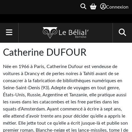
Connexion
ACCUEIL
Catherine DUFOUR
LIVRES
Née en 1966 à Paris, Catherine Dufour est vendeuse de
Le Bélial'
voitures à Drancy et de perles noires à Tahiti avant de se
consacrer à la fabrication de bibliothèques numériques en
Une Heure-Lumière
Seine-Saint-Denis (93). Adepte de voyages en tout genre,
États-Unis, Russie, Argentine et Tanzanie, elle pratique aussi
Archive du Futur
les raves dans les catacombes et les free parties dans les
squats d’Amsterdam. Ayant commencé à écrire à sept ans,
Parallaxe
elle attend d’avoir trente ans pour décider qu’elle a appris le
Quarante-Deux
métier. Elle jette tout ce qu’elle a écrit jusque-là et publie son
premier roman, Blanche-neige et les lance-missiles, tome I de