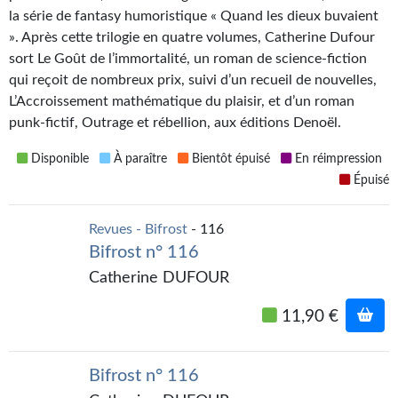
Kvasar
la série de fantasy humoristique « Quand les dieux buvaient
». Après cette trilogie en quatre volumes, Catherine Dufour
Pulps
sort Le Goût de l’immortalité, un roman de science-fiction
qui reçoit de nombreux prix, suivi d’un recueil de nouvelles,
Wotan
L’Accroissement mathématique du plaisir, et d’un roman
Étoiles vives
punk-fictif, Outrage et rébellion, aux éditions Denoël.
Yellow Submarine
Disponible
À paraître
Bientôt épuisé
En réimpression
Épuisé
NUMÉRIQUE
Revues - Bifrost
- 116
Romans et recueils
Bifrost n° 116
Une Heure-Lumière
Catherine DUFOUR
Nouvelles
11,90 €
Bifrost
Bifrost n° 116
Livres audio