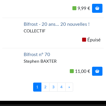
Journal d'un homme des bois
9,99 €
FORUMS
Bifrost - 20 ans… 20 nouvelles !
CONTACT
COLLECTIF
Nous contacter
Épuisé
F.A.Q.
Soumettre un manuscrit
Bifrost n° 70
Stephen BAXTER
Support technique
11,00 €
1
2
3
4
»