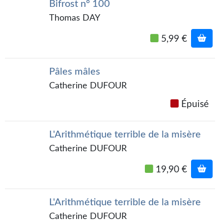
Goodies Gotland
Bifrost n° 100
Thomas DAY
Tirages d’art Une Heure-Lumière
5,99 €
PLUS
À paraître
Pâles mâles
Revue de presse
Catherine DUFOUR
Récompenses
Épuisé
Newsletter
L'Arithmétique terrible de la misère
Le Bélial' sur Youtube
Catherine DUFOUR
LE BLOG BIFROST
19,90 €
Tous les articles
L'Arithmétique terrible de la misère
La Bibliothèque orbitale
Catherine DUFOUR