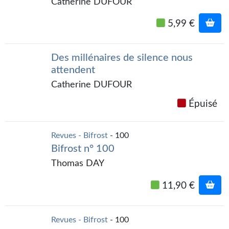
Catherine DUFOUR
Gratuit
5,99 €
Sans DRM
BIFROST
Des millénaires de silence nous
attendent
Tous les numéros
Catherine DUFOUR
En numérique
Épuisé
S'abonner
Revues - Bifrost
- 100
Les critiques
Bifrost n° 100
Thomas DAY
Le blog
11,90 €
Le prix des lecteurs
GOODIES
Revues - Bifrost
- 100