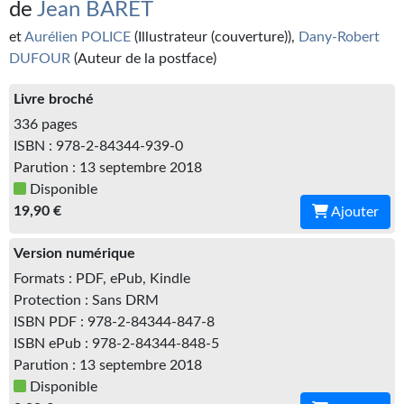
de
Jean BARET
Kvasar
et
Aurélien POLICE
(Illustrateur (couverture)),
Dany-Robert
Pulps
DUFOUR
(Auteur de la postface)
Wotan
Livre broché
Étoiles vives
336 pages
ISBN : 978-2-84344-939-0
Yellow Submarine
Parution : 13 septembre 2018
Disponible
NUMÉRIQUE
19,90 €
Ajouter
Romans et recueils
Version numérique
Une Heure-Lumière
Formats : PDF, ePub, Kindle
Protection : Sans DRM
Nouvelles
ISBN PDF : 978-2-84344-847-8
ISBN ePub : 978-2-84344-848-5
Bifrost
Parution : 13 septembre 2018
Disponible
Livres audio