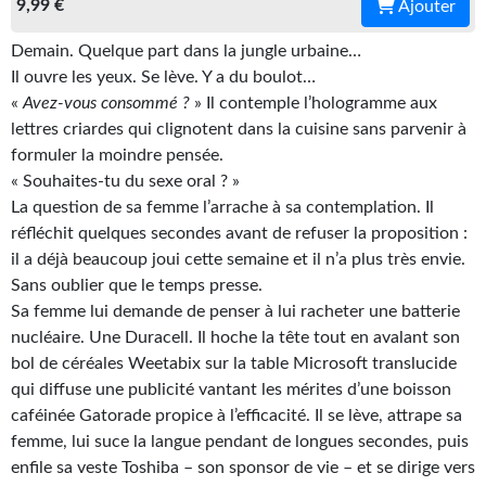
9,99 €
Ajouter
Gratuit
Demain. Quelque part dans la jungle urbaine…
Sans DRM
Il ouvre les yeux. Se lève. Y a du boulot…
«
Avez-vous consommé ?
» Il contemple l’hologramme aux
BIFROST
lettres criardes qui clignotent dans la cuisine sans parvenir à
formuler la moindre pensée.
Tous les numéros
« Souhaites-tu du sexe oral ? »
La question de sa femme l’arrache à sa contemplation. Il
En numérique
réfléchit quelques secondes avant de refuser la proposition :
S'abonner
il a déjà beaucoup joui cette semaine et il n’a plus très envie.
Sans oublier que le temps presse.
Les critiques
Sa femme lui demande de penser à lui racheter une batterie
nucléaire. Une Duracell. Il hoche la tête tout en avalant son
Le blog
bol de céréales Weetabix sur la table Microsoft translucide
qui diffuse une publicité vantant les mérites d’une boisson
Le prix des lecteurs
caféinée Gatorade propice à l’efficacité. Il se lève, attrape sa
GOODIES
femme, lui suce la langue pendant de longues secondes, puis
enfile sa veste Toshiba – son sponsor de vie – et se dirige vers