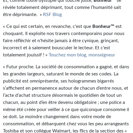
Et, comme toute dystopie qui touche juste,
Bonheur™
se
révèle totalement déprimant, tout comme l’humanité sait
être déprimante. »
RSF Blog
« Ce qui est certain, en revanche, c'est que
Bonheur™
est
choquant. Il exploite nos travers contemporains pour nous
faire réfléchir et n'hésite jamais à être cynique, grinçant,
incorrect et à salement bousculer le lecteur. Et c'est
totalement jouissif ! »
Touchez mon blog, monseigneur
« Futur proche. La société de consommation a gagné, et dans
les grandes largeurs, saturant le monde de ses codes. La
publicité est omniprésente, ses hologrammes bigarrés
s’affichent en permanence autour de chacun d’entre nous, et
l’acte d’achat structure désormais le quotidien de tout un
chacun, au point d’en être devenu obligatoire ; une police a
même été créée pour veiller à ce que quiconque consomme il
se doit. Le moindre changement dans votre mode de
consommation, et débarquent chez vous les peu arrangeants
Toshiba et son collègue Walmart, les flics de la section des «