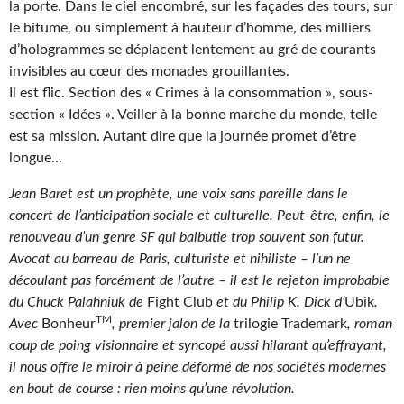
Goodies Gotland
la porte. Dans le ciel encombré, sur les façades des tours, sur
le bitume, ou simplement à hauteur d’homme, des milliers
Tirages d’art Une Heure-Lumière
d’hologrammes se déplacent lentement au gré de courants
invisibles au cœur des monades grouillantes.
PLUS
Il est flic. Section des « Crimes à la consommation », sous-
À paraître
section « Idées ». Veiller à la bonne marche du monde, telle
est sa mission. Autant dire que la journée promet d’être
Revue de presse
longue...
Récompenses
Jean Baret est un prophète, une voix sans pareille dans le
concert de l’anticipation sociale et culturelle. Peut-être, enfin, le
Newsletter
renouveau d’un genre SF qui balbutie trop souvent son futur.
Avocat au barreau de Paris, culturiste et nihiliste – l’un ne
Le Bélial' sur Youtube
découlant pas forcément de l’autre – il est le rejeton improbable
du Chuck Palahniuk de
Fight Club
et du Philip K. Dick d’
Ubik
.
LE BLOG BIFROST
TM
Avec
Bonheur
, premier jalon de la
trilogie Trademark
, roman
Tous les articles
coup de poing visionnaire et syncopé aussi hilarant qu’effrayant,
il nous offre le miroir à peine déformé de nos sociétés modernes
La Bibliothèque orbitale
en bout de course : rien moins qu’une révolution.