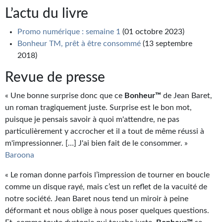
Journal d'un homme des bois
L’actu du livre
FORUMS
Promo numérique : semaine 1
(01 octobre 2023)
Bonheur TM, prêt à être consommé
(13 septembre
CONTACT
2018)
Nous contacter
Revue de presse
F.A.Q.
« Une bonne surprise donc que ce
Bonheur™
de Jean Baret,
un roman tragiquement juste. Surprise est le bon mot,
Soumettre un manuscrit
puisque je pensais savoir à quoi m'attendre, ne pas
particulièrement y accrocher et il a tout de même réussi à
Support technique
m'impressionner. […] J'ai bien fait de le consommer. »
Baroona
« Le roman donne parfois l’impression de tourner en boucle
comme un disque rayé, mais c’est un reflet de la vacuité de
notre société. Jean Baret nous tend un miroir à peine
déformant et nous oblige à nous poser quelques questions.