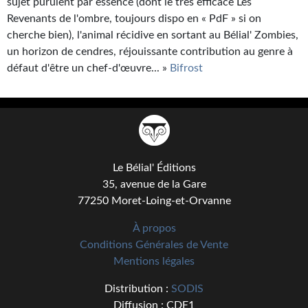
sujet purulent par essence (dont le très efficace Les
Revenants de l'ombre, toujours dispo en « PdF » si on
cherche bien), l'animal récidive en sortant au Bélial' Zombies,
un horizon de cendres, réjouissante contribution au genre à
défaut d'être un chef-d'œuvre... »
Bifrost
Le Bélial' Éditions
35, avenue de la Gare
77250 Moret-Loing-et-Orvanne
À propos
Conditions Générales de Vente
Mentions légales
Distribution :
SODIS
Diffusion : CDE1