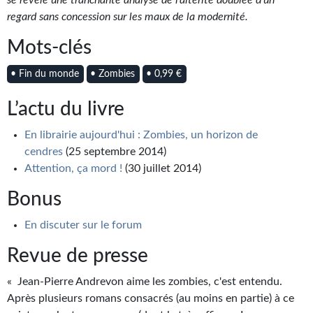
se révèle une tranchante analyse de l'altérité doublée d'un
Journal d'un homme des bois
regard sans concession sur les maux de la modernité.
FORUMS
Mots-clés
CONTACT
• Fin du monde
• Zombies
• 0,99 €
Nous contacter
L’actu du livre
F.A.Q.
En librairie aujourd'hui : Zombies, un horizon de
cendres
(25 septembre 2014)
Soumettre un manuscrit
Attention, ça mord !
(30 juillet 2014)
Support technique
Bonus
En discuter sur le forum
Revue de presse
« Jean-Pierre Andrevon aime les zombies, c'est entendu.
Après plusieurs romans consacrés (au moins en partie) à ce