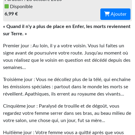
Disponible
Gratuit
6,99 €
Ajouter
Sans DRM
« Quand il n'y a plus de place en Enfer, les morts reviennent
BIFROST
sur Terre. »
Premier jour : Au loin, il y a votre voisin. Vous lui faites un
Tous les numéros
signe avant de poursuivre votre route. Jusqu'au moment où
En numérique
vous réalisez que le voisin en question est décédé depuis des
semaines...
S'abonner
Troisième jour : Vous ne décollez plus de la télé, qui enchaîne
Les critiques
les émissions spéciales : partout dans le monde les morts se
réveillent. Apathiques, ils errent au royaume des vivants...
Le blog
Cinquième jour : Paralysé de trouille et de dégoût, vous
Le prix des lecteurs
regardez votre femme serrer dans ses bras, au beau milieu de
votre salon, une chose qui, un jour, fut sa mère...
GOODIES
Huitième jour : Votre femme vous a quitté après que vous