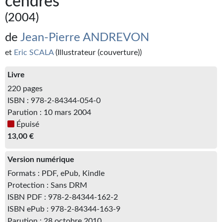
cendres
Kvasar
(2004)
Pulps
de
Jean-Pierre ANDREVON
Wotan
et
Eric SCALA
(Illustrateur (couverture))
Étoiles vives
Livre
Yellow Submarine
220 pages
ISBN : 978-2-84344-054-0
NUMÉRIQUE
Parution : 10 mars 2004
Épuisé
Romans et recueils
13,00 €
Une Heure-Lumière
Version numérique
Nouvelles
Formats : PDF, ePub, Kindle
Protection : Sans DRM
Bifrost
ISBN PDF : 978-2-84344-162-2
ISBN ePub : 978-2-84344-163-9
Livres audio
Parution : 28 octobre 2010