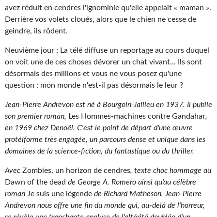
Goodies Gotland
avez réduit en cendres l'ignominie qu'elle appelait « maman ».
Derrière vos volets cloués, alors que le chien ne cesse de
Tirages d’art Une Heure-Lumière
geindre, ils rôdent.
PLUS
Neuvième jour : La télé diffuse un reportage au cours duquel
À paraître
on voit une de ces choses dévorer un chat vivant... Ils sont
désormais des millions et vous ne vous posez qu'une
Revue de presse
question : mon monde n'est-il pas désormais le leur ?
Récompenses
Jean-Pierre Andrevon est né à Bourgoin-Jallieu en 1937. Il publie
son premier roman,
Les Hommes-machines contre Gandahar
,
Newsletter
en 1969 chez Denoël. C'est le point de départ d'une œuvre
protéiforme très engagée, un parcours dense et unique dans les
Le Bélial' sur Youtube
domaines de la science-fiction, du fantastique ou du thriller.
LE BLOG BIFROST
Avec
Zombies, un horizon de cendres
, texte choc hommage au
Dawn of the dead
de George A. Romero ainsi qu'au célèbre
Tous les articles
roman
Je suis une légende
de Richard Matheson, Jean-Pierre
La Bibliothèque orbitale
Andrevon nous offre une fin du monde qui, au-delà de l'horreur,