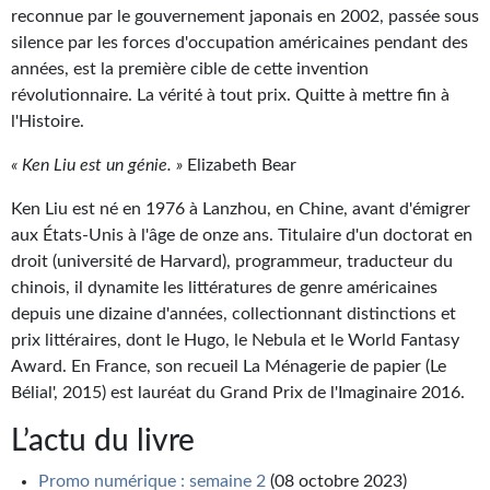
Goodies Gotland
reconnue par le gouvernement japonais en 2002, passée sous
silence par les forces d'occupation américaines pendant des
Tirages d’art Une Heure-Lumière
années, est la première cible de cette invention
PLUS
révolutionnaire. La vérité à tout prix. Quitte à mettre fin à
l'Histoire.
À paraître
« Ken Liu est un génie. »
Elizabeth Bear
Revue de presse
Ken Liu est né en 1976 à Lanzhou, en Chine, avant d'émigrer
Récompenses
aux États-Unis à l'âge de onze ans. Titulaire d'un doctorat en
droit (université de Harvard), programmeur, traducteur du
Newsletter
chinois, il dynamite les littératures de genre américaines
depuis une dizaine d'années, collectionnant distinctions et
Le Bélial' sur Youtube
prix littéraires, dont le Hugo, le Nebula et le World Fantasy
Award. En France, son recueil La Ménagerie de papier (Le
LE BLOG BIFROST
Bélial', 2015) est lauréat du Grand Prix de l'Imaginaire 2016.
Tous les articles
L’actu du livre
La Bibliothèque orbitale
Promo numérique : semaine 2
(08 octobre 2023)