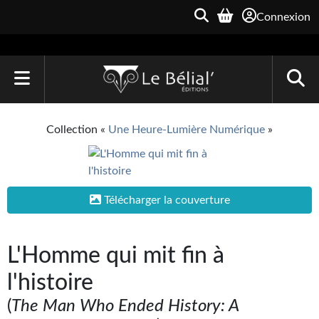
Connexion
ACCUEIL
Collection «
Une Heure-Lumière Numérique
»
LIVRES
Le Bélial'
Télécharger la couverture
Une Heure-Lumière
Archive du Futur
L'Homme qui mit fin à
Parallaxe
l'histoire
Quarante-Deux
(
The Man Who Ended History: A