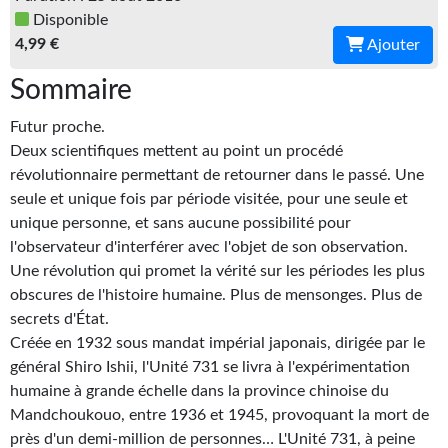
Disponible
Gratuit
4,99 €
Ajouter
Sans DRM
Sommaire
BIFROST
Futur proche.
Deux scientifiques mettent au point un procédé
Tous les numéros
révolutionnaire permettant de retourner dans le passé. Une
En numérique
seule et unique fois par période visitée, pour une seule et
unique personne, et sans aucune possibilité pour
S'abonner
l'observateur d'interférer avec l'objet de son observation.
Une révolution qui promet la vérité sur les périodes les plus
Les critiques
obscures de l'histoire humaine. Plus de mensonges. Plus de
secrets d'État.
Le blog
Créée en 1932 sous mandat impérial japonais, dirigée par le
Le prix des lecteurs
général Shiro Ishii, l'Unité 731 se livra à l'expérimentation
humaine à grande échelle dans la province chinoise du
GOODIES
Mandchoukouo, entre 1936 et 1945, provoquant la mort de
près d'un demi-million de personnes… L'Unité 731, à peine