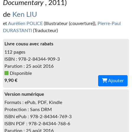
Documentary
, 2011)
Kvasar
de
Ken LIU
Pulps
et
Aurélien POLICE
(Illustrateur (couverture)),
Pierre-Paul
Wotan
DURASTANTI
(Traducteur)
Étoiles vives
Livre cousu avec rabats
112 pages
Yellow Submarine
ISBN : 978-2-84344-909-3
NUMÉRIQUE
Parution : 25 août 2016
Disponible
Romans et recueils
9,90 €
Ajouter
Une Heure-Lumière
Version numérique
Nouvelles
Formats : ePub, PDF, Kindle
Protection : Sans DRM
Bifrost
ISBN ePub : 978-2-84344-769-3
ISBN PDF : 978-2-84344-768-6
Livres audio
Parution : 25 août 2016