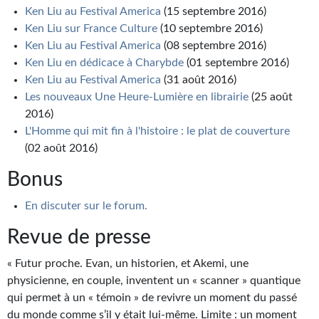
Journal d'un homme des bois
Ken Liu au Festival America
(15 septembre 2016)
Ken Liu sur France Culture
(10 septembre 2016)
FORUMS
Ken Liu au Festival America
(08 septembre 2016)
Ken Liu en dédicace à Charybde
(01 septembre 2016)
CONTACT
Ken Liu au Festival America
(31 août 2016)
Les nouveaux Une Heure-Lumière en librairie
(25 août
Nous contacter
2016)
L'Homme qui mit fin à l'histoire : le plat de couverture
F.A.Q.
(02 août 2016)
Soumettre un manuscrit
Bonus
Support technique
En discuter sur le forum.
Revue de presse
« Futur proche. Evan, un historien, et Akemi, une
physicienne, en couple, inventent un « scanner » quantique
qui permet à un « témoin » de revivre un moment du passé
du monde comme s’il y était lui-même. Limite : un moment