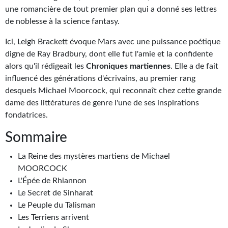
Goodies Gotland
une romancière de tout premier plan qui a donné ses lettres
Tirages d’art Une Heure-Lumière
de noblesse à la science fantasy.
Ici, Leigh Brackett évoque Mars avec une puissance poétique
PLUS
digne de Ray Bradbury, dont elle fut l'amie et la confidente
À paraître
alors qu'il rédigeait les
Chroniques martiennes
. Elle a de fait
influencé des générations d'écrivains, au premier rang
Revue de presse
desquels Michael Moorcock, qui reconnaît chez cette grande
dame des littératures de genre l'une de ses inspirations
Récompenses
fondatrices.
Newsletter
Sommaire
Le Bélial' sur Youtube
La Reine des mystères martiens de Michael
MOORCOCK
LE BLOG BIFROST
L'Épée de Rhiannon
Le Secret de Sinharat
Tous les articles
Le Peuple du Talisman
La Bibliothèque orbitale
Les Terriens arrivent