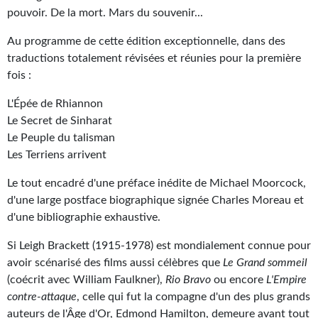
pouvoir. De la mort. Mars du souvenir...
Gratuit
Au programme de cette édition exceptionnelle, dans des
Sans DRM
traductions totalement révisées et réunies pour la première
fois :
BIFROST
L'Épée de Rhiannon
Tous les numéros
Le Secret de Sinharat
Le Peuple du talisman
En numérique
Les Terriens arrivent
S'abonner
Le tout encadré d'une préface inédite de Michael Moorcock,
Les critiques
d'une large postface biographique signée Charles Moreau et
d'une bibliographie exhaustive.
Le blog
Si Leigh Brackett (1915-1978) est mondialement connue pour
Le prix des lecteurs
avoir scénarisé des films aussi célèbres que
Le Grand sommeil
(coécrit avec William Faulkner),
Rio Bravo
ou encore
L'Empire
GOODIES
contre-attaque
, celle qui fut la compagne d'un des plus grands
auteurs de l'Âge d'Or, Edmond Hamilton, demeure avant tout