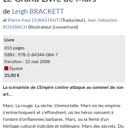
Kvasar
de
Leigh BRACKETT
Pulps
et
Pierre-Paul DURASTANTI
(Traducteur),
Jean-Sébastien
Wotan
ROSSBACH
(Illustrateur (couverture))
Étoiles vives
Livre
655 pages
Yellow Submarine
ISBN : 978-2-84344-084-7
Parution : 22 mai 2008
NUMÉRIQUE
Épuisé
Romans et recueils
25,00 €
Une Heure-Lumière
La scénariste de L'Empire contre-attaque au sommet de son
art...
Nouvelles
Mars. La rouge. La sèche. L'immortelle. Mars où les empires
Bifrost
s'entrechoquent et s'effondrent, où les héros naissent à
l'ombre d'oriflammes barbares. Mars, où la fierté d'un
Livres audio
héritage culturel indicible et millénaire. Mars des secrets. Du