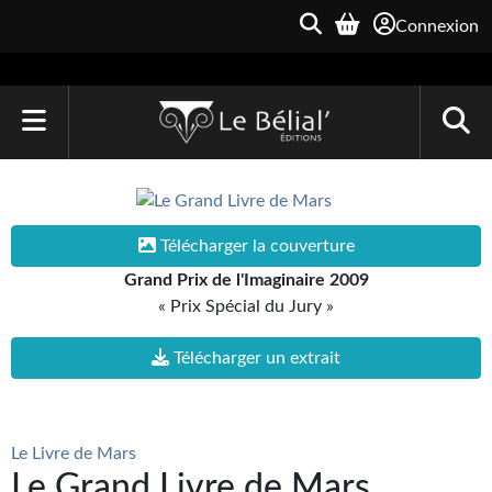
Connexion
ACCUEIL
LIVRES
Télécharger la couverture
Le Bélial'
Grand Prix de l'Imaginaire 2009
« Prix Spécial du Jury »
Une Heure-Lumière
Télécharger un extrait
Archive du Futur
Parallaxe
Le Livre de Mars
Quarante-Deux
Le Grand Livre de Mars