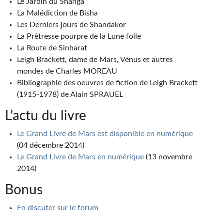
Le Jardin du Shanga
Journal d'un homme des bois
La Malédiction de Bisha
Les Derniers jours de Shandakor
FORUMS
La Prêtresse pourpre de la Lune folle
La Route de Sinharat
CONTACT
Leigh Brackett, dame de Mars, Vénus et autres
Nous contacter
mondes de Charles MOREAU
Bibliographie des oeuvres de fiction de Leigh Brackett
F.A.Q.
(1915-1978) de Alain SPRAUEL
Soumettre un manuscrit
L’actu du livre
Support technique
Le Grand Livre de Mars est disponible en numérique
(04 décembre 2014)
Le Grand Livre de Mars en numérique
(13 novembre
2014)
Bonus
En discuter sur le forum