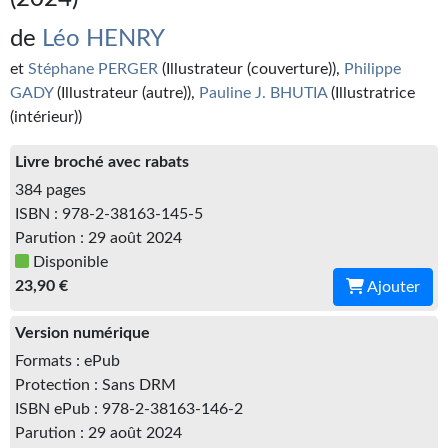
Kvasar
de
Léo HENRY
Pulps
et
Stéphane PERGER
(Illustrateur (couverture)),
Philippe
GADY
(Illustrateur (autre)),
Pauline J. BHUTIA
(Illustratrice
Wotan
(intérieur))
Étoiles vives
Livre broché avec rabats
Yellow Submarine
384 pages
ISBN : 978-2-38163-145-5
NUMÉRIQUE
Parution : 29 août 2024
Disponible
Romans et recueils
23,90 €
Ajouter
Une Heure-Lumière
Version numérique
Nouvelles
Formats : ePub
Protection : Sans DRM
Bifrost
ISBN ePub : 978-2-38163-146-2
Livres audio
Parution : 29 août 2024