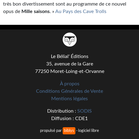
très bon divertissement sont au programme de ce nouvel
opus de
Mille saisons
. »
Au Pays des Cave Trolls
Le Bélial' Éditions
35, avenue de la Gare
77250 Moret-Loing-et-Orvanne
À propos
Conditions Générales de Vente
Mentions légales
Distribution :
SODIS
Diffusion : CDE1
propulsé par
biblys
· logiciel libre