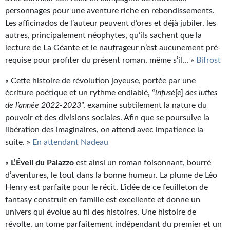
Journal d'un homme des bois
personnages pour une aventure riche en rebondissements.
Les afficinados de l’auteur peuvent d’ores et déjà jubiler, les
FORUMS
autres, principalement néophytes, qu’ils sachent que la
lecture de La Géante et le naufrageur n’est aucunement pré-
CONTACT
requise pour profiter du présent roman, même s’il... »
Bifrost
Nous contacter
« Cette histoire de révolution joyeuse, portée par une
écriture poétique et un rythme endiablé, “
infusé
[e]
des luttes
F.A.Q.
de l’année 2022-2023
”, examine subtilement la nature du
Soumettre un manuscrit
pouvoir et des divisions sociales. Afin que se poursuive la
libération des imaginaires, on attend avec impatience la
Support technique
suite. »
En attendant Nadeau
«
L’Éveil du Palazzo
est ainsi un roman foisonnant, bourré
d’aventures, le tout dans la bonne humeur. La plume de Léo
Henry est parfaite pour le récit. L’idée de ce feuilleton de
fantasy construit en famille est excellente et donne un
univers qui évolue au fil des histoires. Une histoire de
révolte, un tome parfaitement indépendant du premier et un