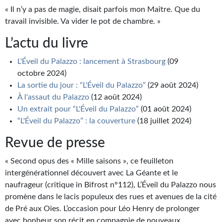
Goodies Gotland
« Il n’y a pas de magie, disait parfois mon Maître. Que du
Tirages d’art Une Heure-Lumière
travail invisible. Va vider le pot de chambre. »
L’actu du livre
PLUS
L'Éveil du Palazzo : lancement à Strasbourg
(09
À paraître
octobre 2024)
Revue de presse
La sortie du jour : “L'Éveil du Palazzo”
(29 août 2024)
À l'assaut du Palazzo
(12 août 2024)
Récompenses
Un extrait pour “L'Éveil du Palazzo”
(01 août 2024)
“L'Éveil du Palazzo” : la couverture
(18 juillet 2024)
Newsletter
Revue de presse
Le Bélial' sur Youtube
« Second opus des « Mille saisons », ce feuilleton
LE BLOG BIFROST
intergénérationnel découvert avec La Géante et le
naufrageur (critique in Bifrost n°112), L’Éveil du Palazzo nous
Tous les articles
promène dans le lacis populeux des rues et avenues de la cité
de Pré aux Oies. L’occasion pour Léo Henry de prolonger
La Bibliothèque orbitale
avec bonheur son récit en compagnie de nouveaux