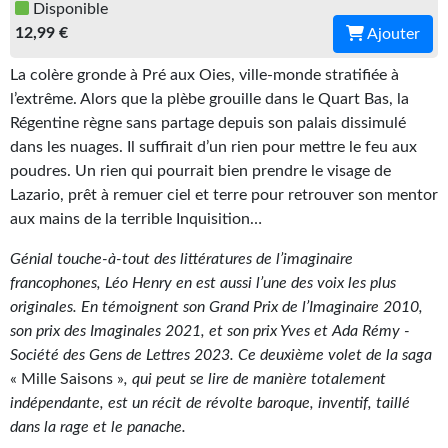
Disponible
Gratuit
12,99 €
Ajouter
Sans DRM
La colère gronde à Pré aux Oies, ville-monde stratifiée à
l’extrême. Alors que la plèbe grouille dans le Quart Bas, la
BIFROST
Régentine règne sans partage depuis son palais dissimulé
dans les nuages. Il suffirait d’un rien pour mettre le feu aux
Tous les numéros
poudres. Un rien qui pourrait bien prendre le visage de
En numérique
Lazario, prêt à remuer ciel et terre pour retrouver son mentor
aux mains de la terrible Inquisition…
S'abonner
Génial touche-à-tout des littératures de l’imaginaire
Les critiques
francophones, Léo Henry en est aussi l’une des voix les plus
originales. En témoignent son Grand Prix de l’Imaginaire 2010,
Le blog
son prix des Imaginales 2021, et son prix Yves et Ada Rémy -
Société des Gens de Lettres 2023. Ce deuxième volet de la saga
Le prix des lecteurs
« Mille Saisons »
, qui peut se lire de manière totalement
indépendante, est un récit de révolte baroque, inventif, taillé
GOODIES
dans la rage et le panache.