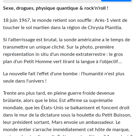
Gratuit
Sexe, drogues, physique quantique & rock'n'roll !
18 juin 1967, le monde retient son souffle : Arès-1 vient de
Sans DRM
toucher le sol martien dans la région de Chrysia Planitia.
BIFROST
Si l'atterrissage est brutal, la sonde américaine a le temps de
Tous les numéros
transmettre un unique cliché. Sur la photo, première
représentation in situ d'un monde extraterrestre : le gros
En numérique
plan d'un Petit Homme vert tirant la langue à l'objectif...
S'abonner
La nouvelle fait l'effet d'une bombe : l'humanité n'est plus
seule dans l'univers !
Les critiques
Trente ans plus tard, en pleine guerre froide devenue
Le blog
brûlante, alors que le bloc Est affirme sa suprématie
mondiale, que les États-Unis se balkanisent et foncent droit
Le prix des lecteurs
dans le mur de la dictature sous la houlette du Petit Buisson,
leur président sortant, Mars envoie un ambassadeur. Le
GOODIES
monde entier s'arrache immédiatement cet hôte de marque,