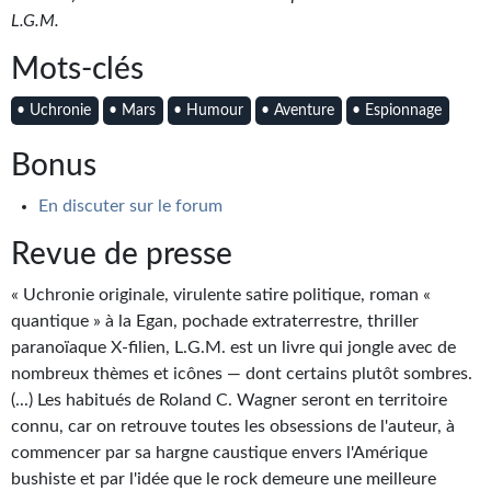
Journal d'un homme des bois
L.G.M.
Mots-clés
FORUMS
CONTACT
• Uchronie
• Mars
• Humour
• Aventure
• Espionnage
Nous contacter
Bonus
F.A.Q.
En discuter sur le forum
Revue de presse
Soumettre un manuscrit
« Uchronie originale, virulente satire politique, roman «
Support technique
quantique » à la Egan, pochade extraterrestre, thriller
paranoïaque X-filien, L.G.M. est un livre qui jongle avec de
nombreux thèmes et icônes — dont certains plutôt sombres.
(...) Les habitués de Roland C. Wagner seront en territoire
connu, car on retrouve toutes les obsessions de l'auteur, à
commencer par sa hargne caustique envers l'Amérique
bushiste et par l'idée que le rock demeure une meilleure