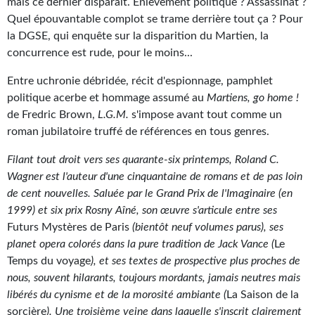
Goodies Gotland
mais ce dernier disparaît. Enlèvement politique ? Assassinat ?
Quel épouvantable complot se trame derrière tout ça ? Pour
Tirages d’art Une Heure-Lumière
la DGSE, qui enquête sur la disparition du Martien, la
concurrence est rude, pour le moins...
PLUS
Entre uchronie débridée, récit d'espionnage, pamphlet
À paraître
politique acerbe et hommage assumé au
Martiens, go home !
de Fredric Brown,
L.G.M.
s'impose avant tout comme un
Revue de presse
roman jubilatoire truffé de références en tous genres.
Récompenses
Filant tout droit vers ses quarante-six printemps, Roland C.
Wagner est l'auteur d'une cinquantaine de romans et de pas loin
Newsletter
de cent nouvelles. Saluée par le Grand Prix de l'Imaginaire (en
Le Bélial' sur Youtube
1999) et six prix Rosny Aîné, son œuvre s'articule entre ses
Futurs Mystères de Paris
(bientôt neuf volumes parus), ses
LE BLOG BIFROST
planet opera colorés dans la pure tradition de Jack Vance (
Le
Temps du voyage
), et ses textes de prospective plus proches de
Tous les articles
nous, souvent hilarants, toujours mordants, jamais neutres mais
libérés du cynisme et de la morosité ambiante (
La Saison de la
La Bibliothèque orbitale
sorcière
). Une troisième veine dans laquelle s'inscrit clairement