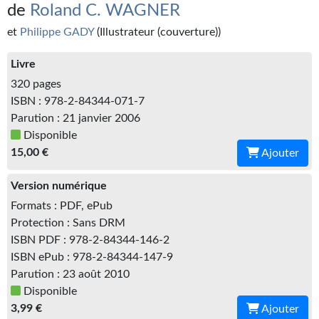
Kvasar
de
Roland C. WAGNER
et
Philippe GADY
(Illustrateur (couverture))
Pulps
Livre
Wotan
320 pages
Étoiles vives
ISBN : 978-2-84344-071-7
Parution : 21 janvier 2006
Yellow Submarine
Disponible
15,00 €
Ajouter
NUMÉRIQUE
Version numérique
Romans et recueils
Formats : PDF, ePub
Une Heure-Lumière
Protection : Sans DRM
ISBN PDF : 978-2-84344-146-2
Nouvelles
ISBN ePub : 978-2-84344-147-9
Parution : 23 août 2010
Bifrost
Disponible
Livres audio
3,99 €
Ajouter