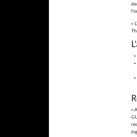
da
l’
« 
Th
L
R
« 
GU
ré
in