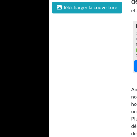
d
Télécharger la couverture
et
An
no
ho
un
Pl
dé
de