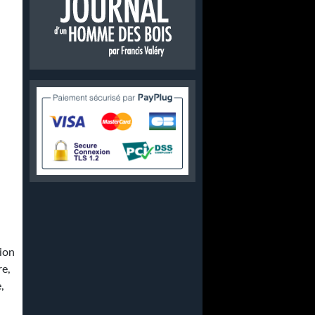
sion
re,
,