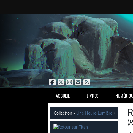
ACCUEIL
LIVRES
NUMÉRIQU
R
Collection «
Une Heure-Lumière
»
(
R