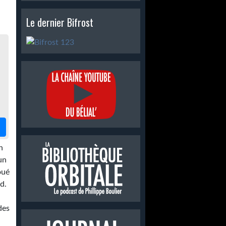
Le dernier Bifrost
n
un
oué
d.
des