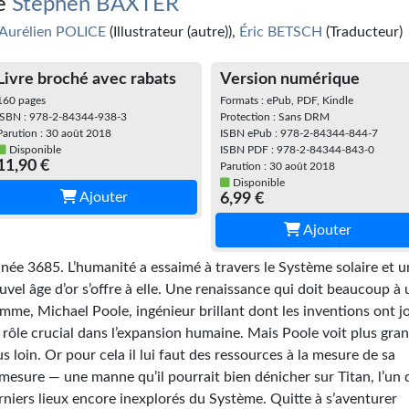
e
Stephen BAXTER
Aurélien POLICE
(Illustrateur (autre)),
Éric BETSCH
(Traducteur)
Livre broché avec rabats
Version numérique
160 pages
Formats : ePub, PDF, Kindle
ISBN : 978-2-84344-938-3
Protection : Sans DRM
Parution : 30 août 2018
ISBN ePub : 978-2-84344-844-7
Disponible
ISBN PDF : 978-2-84344-843-0
11,90 €
Parution : 30 août 2018
Disponible
Ajouter
6,99 €
Ajouter
née 3685. L’humanité a essaimé à travers le Système solaire et u
uvel âge d’or s’offre à elle. Une renaissance qui doit beaucoup à 
mme, Michael Poole, ingénieur brillant dont les inventions ont j
 rôle crucial dans l’expansion humaine. Mais Poole voit plus gran
us loin. Or pour cela il lui faut des ressources à la mesure de sa
mesure — une manne qu’il pourrait bien dénicher sur Titan, l’un 
rniers lieux encore inexplorés du Système. Quitte à s’aventurer