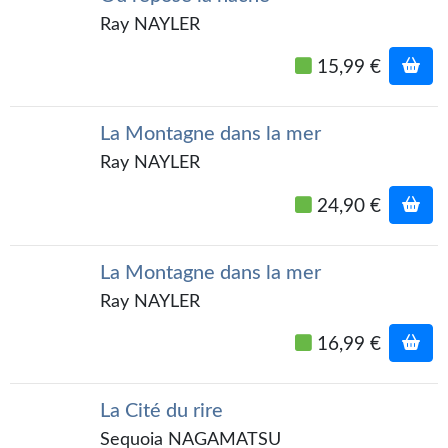
Kvasar
Ray NAYLER
Pulps
15,99 €
Wotan
La Montagne dans la mer
Étoiles vives
Ray NAYLER
Yellow Submarine
24,90 €
NUMÉRIQUE
Romans et recueils
La Montagne dans la mer
Ray NAYLER
Une Heure-Lumière
16,99 €
Nouvelles
Bifrost
La Cité du rire
Livres audio
Sequoia NAGAMATSU