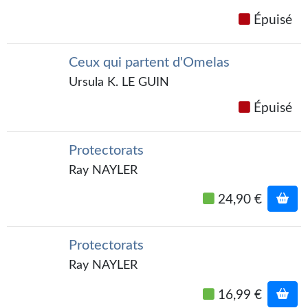
Gratuit
Épuisé
Sans DRM
Ceux qui partent d'Omelas
BIFROST
Ursula K. LE GUIN
Tous les numéros
Épuisé
En numérique
Protectorats
S'abonner
Ray NAYLER
Les critiques
24,90 €
Le blog
Protectorats
Le prix des lecteurs
Ray NAYLER
GOODIES
16,99 €