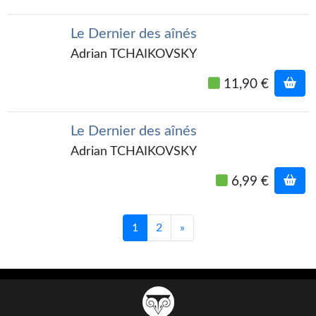
Goodies Gotland
Tirages d’art Une Heure-Lumière
Le Dernier des aînés
Adrian TCHAIKOVSKY
PLUS
11,90 €
À paraître
Revue de presse
Le Dernier des aînés
Récompenses
Adrian TCHAIKOVSKY
Newsletter
6,99 €
Le Bélial' sur Youtube
1
2
»
LE BLOG BIFROST
Tous les articles
La Bibliothèque orbitale