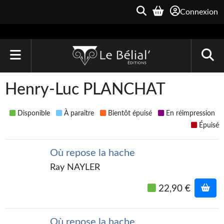
Connexion
ACCUEIL
Henry-Luc PLANCHAT
LIVRES
Disponible
À paraître
Bientôt épuisé
En réimpression
Le Bélial'
Épuisé
Une Heure-Lumière
Où repose la hache
Archive du Futur
Ray NAYLER
Parallaxe
22,90 €
Quarante-Deux
Où repose la hache