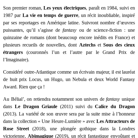
Kvasar
Son premier roman, 
Les yeux électriques
, paraît en 1984, suivi en 
1987 par 
La vie en temps de guerre
, un récit inoubliable, inspiré 
Pulps
par ses reportages en Amérique latine. Suivront nombre d’œuvres 
Wotan
puissantes, qu’il s’agisse de 
fantasy
 ou de science-fiction : une 
quinzaine de romans (dont beaucoup encore inédits en France) et 
Étoiles vives
plusieurs recueils de nouvelles, dont 
Aztechs
 et 
Sous des cieux 
étrangers
 (couronnés l’un et l’autre par le Grand Prix de 
Yellow Submarine
l’Imaginaire).
NUMÉRIQUE
Considéré outre-Atlantique comme un écrivain majeur, il est lauréat 
de huit prix Locus, un Hugo, un Nebula et deux World Fantasy 
Romans et recueils
Award. Rien que ça !
Une Heure-Lumière
Au Bélial’, on retiendra notamment son univers de 
fantasy
 unique 
dans 
Le Dragon Griaule 
(2011) suivi du 
Calice du Dragon
Nouvelles
(2013). La variété de son œuvre sera par la suite mise à l’honneur 
Bifrost
dans la collection « Une Heure-Lumière » avec 
Les Attracteurs de 
Rose Street
 (2018), une plongée gothique dans la Londres 
Livres audio
victorienne, 
Abimagique
 (2019), un récit fantastique envoûtant et 