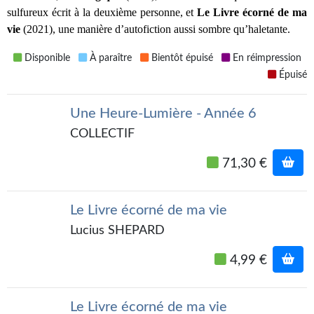
sulfureux écrit à la deuxième personne, et 
Le Livre écorné de ma 
Gratuit
vie 
(2021), une manière d’autofiction aussi sombre qu’haletante.
Sans DRM
Disponible
À paraître
Bientôt épuisé
En réimpression
Épuisé
BIFROST
Tous les numéros
Une Heure-Lumière - Année 6
COLLECTIF
En numérique
71,30 €
S'abonner
Les critiques
Le Livre écorné de ma vie
Le blog
Lucius SHEPARD
Le prix des lecteurs
4,99 €
GOODIES
Le Livre écorné de ma vie