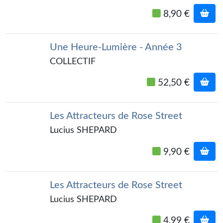
Journal d'un homme des bois
8,90 €
FORUMS
Une Heure-Lumière - Année 3
CONTACT
COLLECTIF
Nous contacter
52,50 €
F.A.Q.
Soumettre un manuscrit
Les Attracteurs de Rose Street
Lucius SHEPARD
Support technique
9,90 €
Les Attracteurs de Rose Street
Lucius SHEPARD
4,99 €