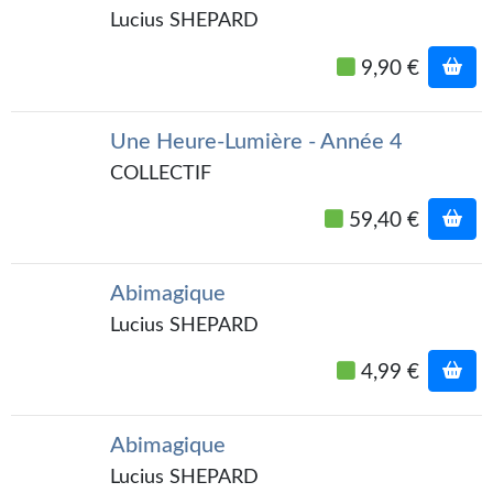
Goodies Gotland
Lucius SHEPARD
Tirages d’art Une Heure-Lumière
9,90 €
PLUS
À paraître
Une Heure-Lumière - Année 4
COLLECTIF
Revue de presse
59,40 €
Récompenses
Newsletter
Abimagique
Lucius SHEPARD
Le Bélial' sur Youtube
4,99 €
LE BLOG BIFROST
Tous les articles
Abimagique
La Bibliothèque orbitale
Lucius SHEPARD