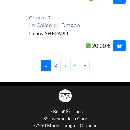
Griaule
- 2
Le Calice du Dragon
Lucius SHEPARD
20,00 €
1
2
3
4
»
Le Bélial' Éditions
35, avenue de la Gare
77250 Moret-Loing-et-Orvanne