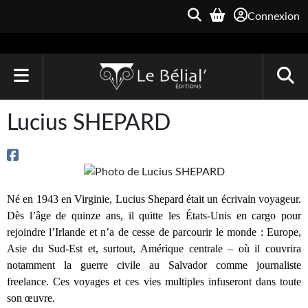
Connexion
ACCUEIL
Lucius SHEPARD
LIVRES
Le Bélial'
Né en 1943 en Virginie, Lucius Shepard était un écrivain voyageur. 
Une Heure-Lumière
Dès l’âge de quinze ans, il quitte les États-Unis en cargo pour 
Archive du Futur
rejoindre l’Irlande et n’a de cesse de parcourir le monde : Europe, 
Asie du Sud-Est et, surtout, Amérique centrale – où il couvrira 
Parallaxe
notamment la guerre civile au Salvador comme journaliste 
freelance. Ces voyages et ces vies multiples infuseront dans toute 
Quarante-Deux
son œuvre.