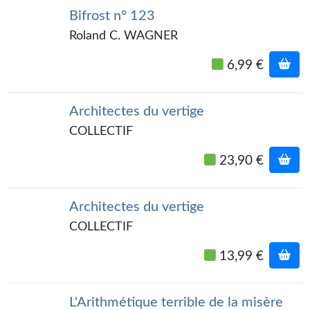
Kvasar
Bifrost n° 123
Roland C. WAGNER
Pulps
6,99 €
Wotan
Étoiles vives
Architectes du vertige
Yellow Submarine
COLLECTIF
NUMÉRIQUE
23,90 €
Romans et recueils
Architectes du vertige
Une Heure-Lumière
COLLECTIF
Nouvelles
13,99 €
Bifrost
Livres audio
L'Arithmétique terrible de la misère