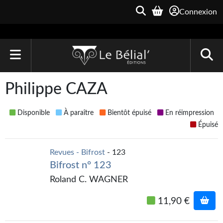
Connexion
ACCUEIL
Philippe CAZA
LIVRES
Disponible
À paraître
Bientôt épuisé
En réimpression
Le Bélial'
Épuisé
Une Heure-Lumière
Revues - Bifrost
- 123
Bifrost n° 123
Archive du Futur
Roland C. WAGNER
Parallaxe
11,90 €
Quarante-Deux