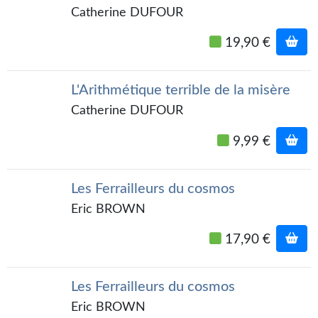
Catherine DUFOUR
Gratuit
19,90 €
Sans DRM
BIFROST
L'Arithmétique terrible de la misère
Tous les numéros
Catherine DUFOUR
En numérique
9,99 €
S'abonner
Les Ferrailleurs du cosmos
Les critiques
Eric BROWN
Le blog
17,90 €
Le prix des lecteurs
Les Ferrailleurs du cosmos
GOODIES
Eric BROWN