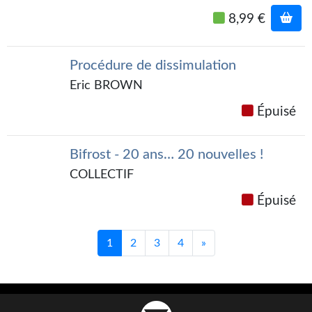
Goodies Gotland
8,99 €
Tirages d’art Une Heure-Lumière
PLUS
Procédure de dissimulation
Eric BROWN
À paraître
Épuisé
Revue de presse
Récompenses
Bifrost - 20 ans… 20 nouvelles !
COLLECTIF
Newsletter
Épuisé
Le Bélial' sur Youtube
LE BLOG BIFROST
1
2
3
4
»
Tous les articles
La Bibliothèque orbitale