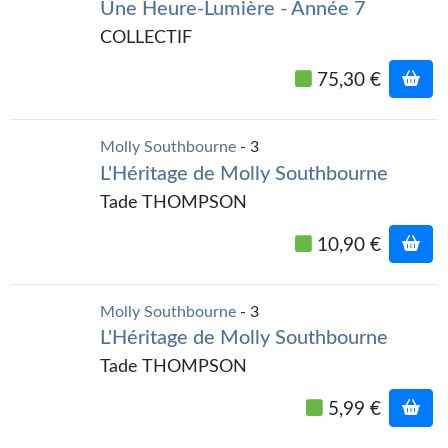
Goodies Gotland
Une Heure-Lumière - Année 7
COLLECTIF
Tirages d’art Une Heure-Lumière
75,30 €
PLUS
À paraître
Molly Southbourne
- 3
Revue de presse
L'Héritage de Molly Southbourne
Tade THOMPSON
Récompenses
10,90 €
Newsletter
Le Bélial' sur Youtube
Molly Southbourne
- 3
L'Héritage de Molly Southbourne
LE BLOG BIFROST
Tade THOMPSON
Tous les articles
5,99 €
La Bibliothèque orbitale