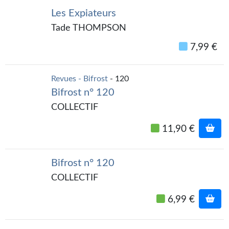
Les Expiateurs
Gratuit
Tade THOMPSON
Sans DRM
7,99 €
BIFROST
Tous les numéros
Revues - Bifrost
- 120
Bifrost n° 120
En numérique
COLLECTIF
S'abonner
11,90 €
Les critiques
Bifrost n° 120
Le blog
COLLECTIF
Le prix des lecteurs
6,99 €
GOODIES