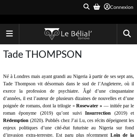
Connexion
ACCUEIL
Tade THOMPSON
LIVRES
Le Bélial'
Né à Londres mais ayant grandi au Nigeria à partir de ses sept ans, 
Tade Thompson vit désormais dans le sud de l’Angleterre, où il 
Une Heure-Lumière
exerce la profession de psychiatre. Âgé d’une cinquantaine 
d’années, il est l’auteur de plusieurs dizaines de nouvelles et d’une 
Archive du Futur
poignée de romans, dont la trilogie « 
Rosewater »
 — initiée par le 
roman éponyme
(2019) qu’ont suivi 
Insurrection
 (2019) et 
Parallaxe
Rédemption 
(2020). Publiés chez J’ai Lu, ces récits dépeignent les 
Quarante-Deux
enjeux politiques d’une cité-état futuriste au Nigeria sur fond 
d’invasion extra-terrestre. Est paru plus récemment 
Loin de la 