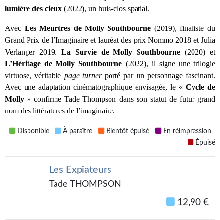
Kvasar
lumière des cieux
 (2022), un huis-clos spatial.
Pulps
Avec 
Les Meurtres de Molly Southbourne
 (2019), finaliste du 
Grand Prix de l’Imaginaire et lauréat des prix Nommo 2018 et Julia 
Wotan
Verlanger 2019, 
La Survie de Molly Southbourne
 (2020) et 
L’Héritage de Molly Southbourne
 (2022), il signe une trilogie 
Étoiles vives
virtuose, véritable 
page turner
 porté par un personnage fascinant. 
Avec une adaptation cinématographique envisagée, le « 
Cycle de 
Yellow Submarine
Molly
 » confirme Tade Thompson dans son statut de futur grand 
NUMÉRIQUE
nom des littératures de l’imaginaire.
Romans et recueils
Disponible
À paraître
Bientôt épuisé
En réimpression
Épuisé
Une Heure-Lumière
Les Expiateurs
Nouvelles
Tade THOMPSON
Bifrost
12,90 €
Livres audio