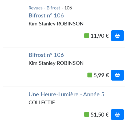
Journal d'un homme des bois
Revues - Bifrost
- 106
Bifrost n° 106
FORUMS
Kim Stanley ROBINSON
CONTACT
11,90 €
Nous contacter
F.A.Q.
Bifrost n° 106
Kim Stanley ROBINSON
Soumettre un manuscrit
5,99 €
Support technique
Une Heure-Lumière - Année 5
COLLECTIF
51,50 €