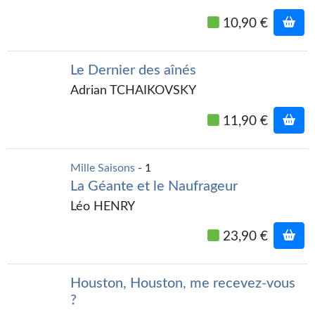
Gratuit
10,90 €
Sans DRM
Le Dernier des aînés
BIFROST
Adrian TCHAIKOVSKY
Tous les numéros
11,90 €
En numérique
S'abonner
Mille Saisons
- 1
La Géante et le Naufrageur
Les critiques
Léo HENRY
Le blog
23,90 €
Le prix des lecteurs
Houston, Houston, me recevez-vous
GOODIES
?