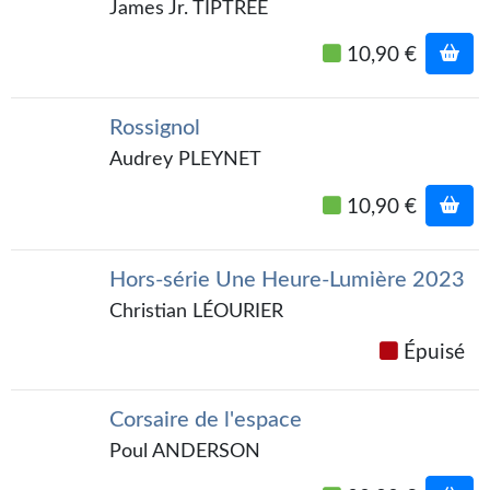
Goodies Gotland
James Jr. TIPTREE
Tirages d’art Une Heure-Lumière
10,90 €
PLUS
Rossignol
À paraître
Audrey PLEYNET
Revue de presse
10,90 €
Récompenses
Newsletter
Hors-série Une Heure-Lumière 2023
Christian LÉOURIER
Le Bélial' sur Youtube
Épuisé
LE BLOG BIFROST
Tous les articles
Corsaire de l'espace
Poul ANDERSON
La Bibliothèque orbitale