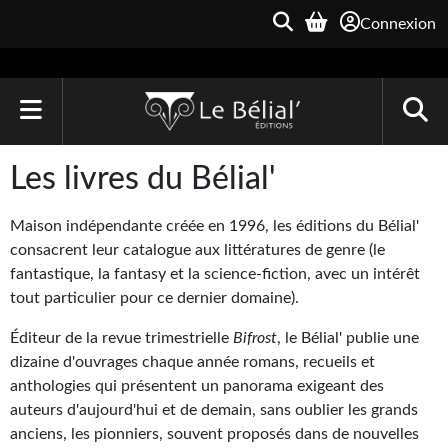
Connexion
ACCUEIL
Les livres du Bélial'
LIVRES
Maison indépendante créée en 1996, les éditions du Bélial'
Le Bélial'
consacrent leur catalogue aux littératures de genre (le
fantastique, la fantasy et la science-fiction, avec un intérêt
Une Heure-Lumière
tout particulier pour ce dernier domaine).
Archive du Futur
Éditeur de la revue trimestrielle
Bifrost
, le Bélial' publie une
dizaine d'ouvrages chaque année romans, recueils et
Parallaxe
anthologies qui présentent un panorama exigeant des
auteurs d'aujourd'hui et de demain, sans oublier les grands
Quarante-Deux
anciens, les pionniers, souvent proposés dans de nouvelles