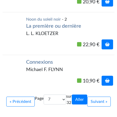
20,90 €
Journal d'un homme des bois
FORUMS
Noon du soleil noir
- 2
La première ou dernière
CONTACT
L. L. KLOETZER
Nous contacter
22,90 €
F.A.Q.
Soumettre un manuscrit
Connexions
Michael F. FLYNN
Support technique
10,90 €
sur
Page
Aller
« Précédent
Suivant »
32