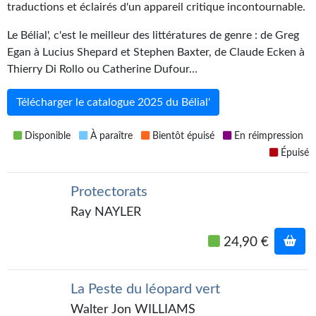
traductions et éclairés d'un appareil critique incontournable.
Kvasar
Le Bélial', c'est le meilleur des littératures de genre : de Greg
Pulps
Egan à Lucius Shepard et Stephen Baxter, de Claude Ecken à
Wotan
Thierry Di Rollo ou Catherine Dufour…
Étoiles vives
Télécharger le catalogue 2025 du Bélial'
Yellow Submarine
Disponible
À paraître
Bientôt épuisé
En réimpression
Épuisé
NUMÉRIQUE
Romans et recueils
Protectorats
Ray NAYLER
Une Heure-Lumière
24,90 €
Nouvelles
Bifrost
La Peste du léopard vert
Livres audio
Walter Jon WILLIAMS