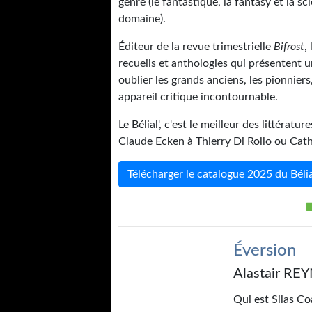
genre (le fantastique, la fantasy et la sc
domaine).
Éditeur de la revue trimestrielle
Bifrost
,
recueils et anthologies qui présentent 
oublier les grands anciens, les pionnier
appareil critique incontournable.
Le Bélial', c'est le meilleur des littéra
Claude Ecken à Thierry Di Rollo ou Ca
Télécharger le catalogue 2025 du Bélia
Éversion
Alastair R
Qui est Silas Co