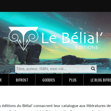
E
BIFROST
GOODIES
PLUS
LE BLOG BIFR
éditions du Bélial' consacrent leur catalogue aux littératures de