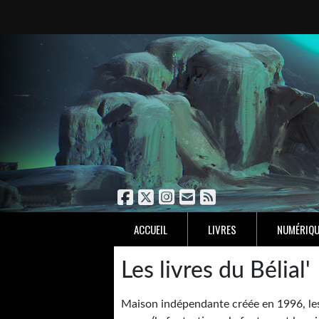
ACCUEIL
LIVRES
NUMÉRIQU
Les livres du Bélial'
Maison indépendante créée en 1996, les 