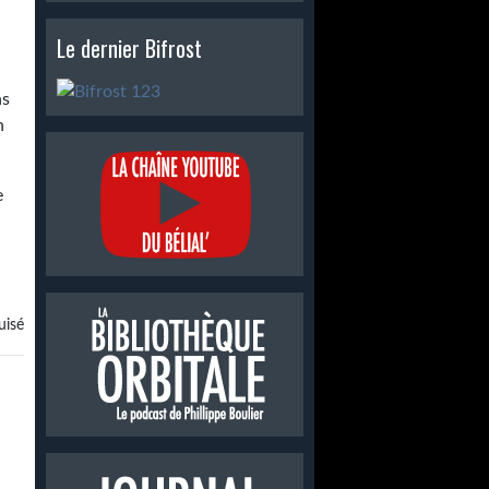
Le dernier Bifrost
ns
n
e
isé