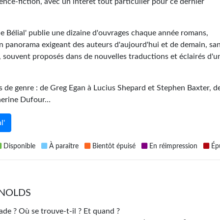
ience-fiction, avec un intérêt tout particulier pour ce dernier
 le Bélial' publie une dizaine d'ouvrages chaque année romans,
un panorama exigeant des auteurs d'aujourd'hui et de demain, sa
s, souvent proposés dans de nouvelles traductions et éclairés d'u
tures de genre : de Greg Egan à Lucius Shepard et Stephen Baxter, d
therine Dufour…
l'
Disponible
À paraître
Bientôt épuisé
En réimpression
Épu
EYNOLDS
ade ? Où se trouve-t-il ? Et quand ?