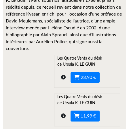
K. Le Guin ! Paru sous nos latitudes en 1988 et jamais
Kvasar
réédité depuis, ce recueil revient dans notre collection de
référence Kvasar, enrichi pour l'occasion d'une préface de
Pulps
David Meulemans, spécialiste de l'autrice, d'une ample
Wotan
interview menée par Hélène Escudié en 2002, d'une
bibliographie par Alain Sprauel, ainsi que d'illustrations
Étoiles vives
intérieures par Aurélien Police, qui signe aussi la
couverture.
Yellow Submarine
Les Quatre Vents du désir
NUMÉRIQUE
de Ursula K. LE GUIN
Romans et recueils
23,90 €
Une Heure-Lumière
Les Quatre Vents du désir
Nouvelles
de Ursula K. LE GUIN
Bifrost
11,99 €
Livres audio