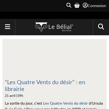
Connexion
ACCUEIL
LIVRES
Le Bélial'
Une Heure-Lumière
Archive du Futur
“Les Quatre Vents du désir” : en
librairie
Parallaxe
21 avril | 09h
Quarante-Deux
La sortie du jour, c'est
Les Quatre Vents du désir
d'Ursula