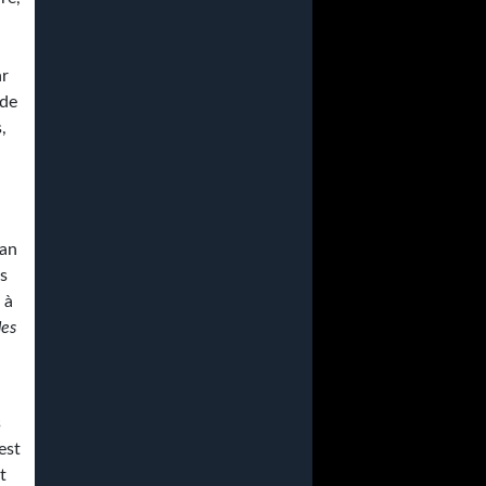
ar
 de
,
man
es
 à
des
s
’est
t