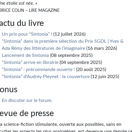
Une étoile est née. »
BRICE COLIN – LIRE MAGAZINE
’actu du livre
Un prix pour “Sintonia” !
(12 juillet 2026)
“Sintonia” dans la première sélection du Prix SGDL | Yves &
Ada Rémy des littératures de l’imaginaire
(16 mars 2026)
Lancement de Sintonia
(08 septembre 2025)
“Sintonia” arrive en librairie
(04 septembre 2025)
“Sintonia” : précommande ouverte !
(20 août 2025)
“Sintonia” d'Audrey Pleynet : la couverture
(12 juin 2025)
onus
En discuter sur le forum.
evue de presse
La science-fiction stimulante, ouverte aux possibles, sans en
culter les aspects les plus anxiogènes, est devenue une denrée ra