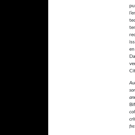
pu
l’
te
te
re
is
en
Da
ve
Ci
Au
so
an
Bi
co
cri
fr