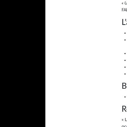
« 
FA
L
B
R
« 
oc