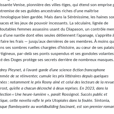
issante Venise, pionnière des villes-tiges, qui étend son emprise 
entremise de ses guildes ancestrales riches d’une maîtrise
chnologique bien gardée. Mais dans la Sérénissime, les haines so
naces et les jeux de pouvoir incessants. La séculaire, lignée de
doutables femmes assassins usant du Diapason, un contrôle men
su d’une nantie dont elles seules détiennent l’apanage, s’apprête 
 faire les frais — jusqu’aux dernières de ses membres. À moins q
ns ses sombres ruelles chargées d’histoire, au cœur de ses palai
rtigineux, par-delà ses ponts suspendus et ses gondoles volantes,
té des Doges protège ses secrets derrière de nombreux masque
drey Pleynet, à l’avant-garde d’une science-fiction francophone
mmée de se réinventer, cumule les prix littéraires depuis quelques
nées : notamment le prix Rosny aîné et celui des lecteurs de la revu
frost
, qu’elle a chacun décroché à deux reprises. En 2023, dans la
llection « Une heure-lumière », paraît
Rossignol
. Succès public et
tique, cette novella rafle le prix Utopiales dans la foulée.
Sintonia
,
esque flamboyante au worldbuilding fascinant, est son premier roman