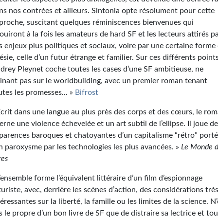
ns nos contrées et ailleurs. Sintonia opte résolument pour cette
proche, suscitant quelques réminiscences bienvenues qui
jouiront à la fois les amateurs de hard SF et les lecteurs attirés p
s enjeux plus politiques et sociaux, voire par une certaine forme
ésie, celle d’un futur étrange et familier. Sur ces différents points
drey Pleynet coche toutes les cases d’une SF ambitieuse, ne
sinant pas sur le worldbuilding, avec un premier roman tenant
utes les promesses... »
Bifrost
Écrit dans une langue au plus près des corps et des cœurs, le ro
terne une violence échevelée et un art subtil de l’ellipse. Il joue d
parences baroques et chatoyantes d’un capitalisme “rétro” porté
n paroxysme par les technologies les plus avancées. »
Le Monde 
res
L’ensemble forme l’équivalent littéraire d’un film d’espionnage
turiste, avec, derrière les scènes d’action, des considérations trè
téressantes sur la liberté, la famille ou les limites de la science. N
s le propre d’un bon livre de SF que de distraire sa lectrice et tou