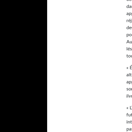
da
ap
ré
de
po
Au
lé
to
« 
al
ap
so
liv
« 
fu
in
pa