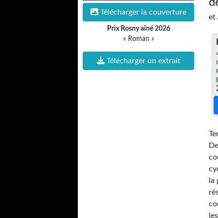
d
Télécharger la couverture
et
Prix Rosny aîné 2026
« Roman »
Télécharger un extrait
Te
De
co
cy
la
ré
co
le