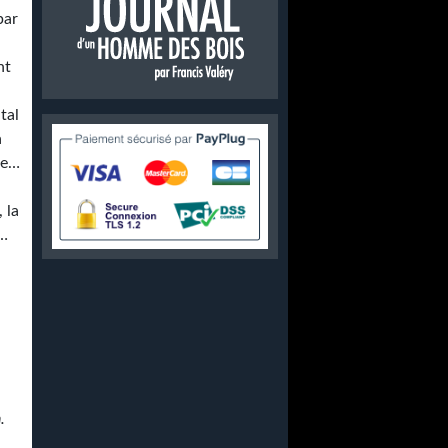
par
nt
tal
à
ue…
s
 la
s…
e
.