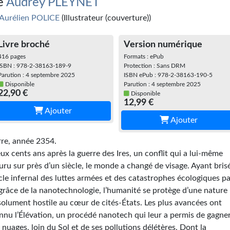
e
Audrey PLEYNET
Aurélien POLICE
(Illustrateur (couverture))
Livre broché
Version numérique
416 pages
Formats : ePub
ISBN : 978-2-38163-189-9
Protection : Sans DRM
Parution : 4 septembre 2025
ISBN ePub : 978-2-38163-190-5
Disponible
Parution : 4 septembre 2025
22,90 €
Disponible
12,99 €
Ajouter
Ajouter
rre, année 2354.
ux cents ans après la guerre des Ires, un conflit qui a lui-même
uru sur près d’un siècle, le monde a changé de visage. Ayant brisé
cle infernal des luttes armées et des catastrophes écologiques p
 grâce de la nanotechnologie, l’humanité se protège d’une nature
solument hostile au cœur de cités-États. Les plus avancées ont
nnu l’Élévation, un procédé nanotech qui leur a permis de gagne
s nuages, loin du Sol et de ses pollutions délétères. Dont la