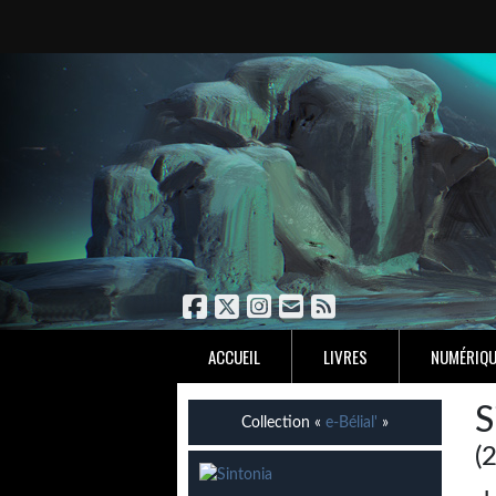
ACCUEIL
LIVRES
NUMÉRIQU
S
Collection «
e-Bélial'
»
(