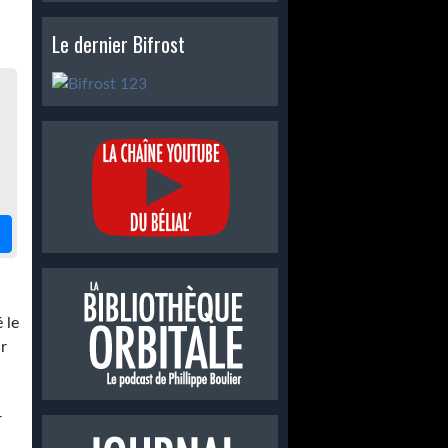
Le dernier Bifrost
 le
ar
r