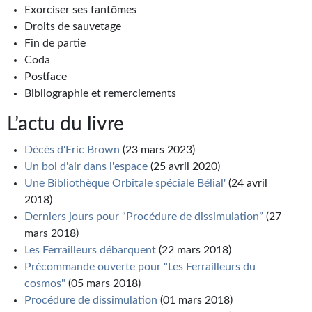
Exorciser ses fantômes
Journal d'un homme des bois
Droits de sauvetage
FORUMS
Fin de partie
Coda
CONTACT
Postface
Bibliographie et remerciements
Nous contacter
L’actu du livre
F.A.Q.
Décès d'Eric Brown
(23 mars 2023)
Soumettre un manuscrit
Un bol d'air dans l'espace
(25 avril 2020)
Une Bibliothèque Orbitale spéciale Bélial'
(24 avril
Support technique
2018)
Derniers jours pour “Procédure de dissimulation”
(27
mars 2018)
Les Ferrailleurs débarquent
(22 mars 2018)
Précommande ouverte pour "Les Ferrailleurs du
cosmos"
(05 mars 2018)
Procédure de dissimulation
(01 mars 2018)