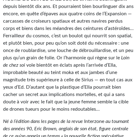
depuis bientôt dix ans. Et pourraient bien bourlinguer dix ans
Gratuit
encore, en quête d’épaves aux quatre coins de l’Expansion —
Sans DRM
carcasses de croiseurs spatiaux et autres navires perdus
corps et biens dans les méandres des ceintures d’astéroïdes…
BIFROST
Ferrailleur du cosmos, c’est un boulot qui nourrit son spatial,
et plutôt bien, pour peu qu’on soit doté du nécessaire : une
Tous les numéros
once de roublardise, une louche de débrouillardise, et un peu
plus qu’un grain de folie. Or l’harmonie qui règne sur le
Loin
En numérique
de chez soi
vole bientôt en éclats après l’arrivée d’Ella,
S'abonner
improbable beauté au teint moka et aux jambes d’une
magnitude très supérieure à celle de Sirius — en tout cas aux
Les critiques
yeux d’Ed. D’autant que la plastique d’Ella pourrait bien
cacher un secret aux implications mortelles, et qui a sans
Le blog
doute à voir avec le fait que la jeune femme semble la cible
de drones tueurs pour le moins redoutables…
Le prix des lecteurs
Né à l’édition dans les pages de la revue
Interzone
au tournant
GOODIES
des années 90, Eric Brown, anglais de son état, figure centrale
de ce qu’on appela un temps « la nouvelle fiction spéculative