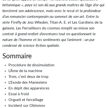
Goodies Gotland
britannique », paye ici son dû aux grands maîtres de l’âge d’or qui
Tirages d’art Une Heure-Lumière
bercèrent son adolescence, mais avec le recul et la profondeur
d’un romancier contemporain au sommet de son art. Entre la
PLUS
série
Firefly
de Joss Whedon
, Titan A. E.
et
Les Gardiens de la
galaxie, Les Ferrailleurs du cosmos
remplit au mieux son
À paraître
contrat à grand renfort d’aventures tout en questionnant la
nature de l’homme et les sentiments qui l’animent : un pur
Revue de presse
condensé de science-fiction spatiale.
Récompenses
Sommaire
Newsletter
Procédure de dissimulation
L'Âme de la machine
Le Bélial' sur Youtube
Trois, c'est deux de trop
LE BLOG BIFROST
L'Exode des Manexiens
En dépit des apparences
Tous les articles
Essai à froid
Orgueil et ferraillage
La Bibliothèque orbitale
Incident sur Oblomov