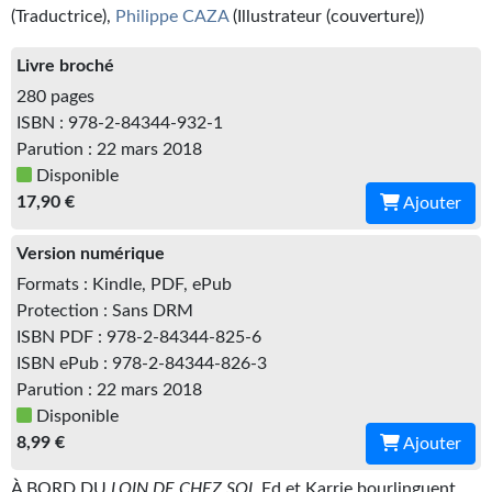
Kvasar
(Traductrice),
Philippe CAZA
(Illustrateur (couverture))
Pulps
Livre broché
280 pages
Wotan
ISBN : 978-2-84344-932-1
Parution : 22 mars 2018
Étoiles vives
Disponible
Yellow Submarine
17,90 €
Ajouter
NUMÉRIQUE
Version numérique
Formats : Kindle, PDF, ePub
Romans et recueils
Protection : Sans DRM
Une Heure-Lumière
ISBN PDF : 978-2-84344-825-6
ISBN ePub : 978-2-84344-826-3
Nouvelles
Parution : 22 mars 2018
Disponible
Bifrost
8,99 €
Ajouter
Livres audio
À BORD DU
LOIN DE CHEZ SOI
, Ed et Karrie bourlinguent