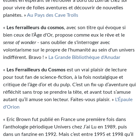
étoiles en espérant se retrouver à bord du
Loin de chez soi
pour vivre de folles aventures et découvrir de nouvelles
planètes. »
Au Pays des Cave Trolls
«
Les ferrailleurs du cosmos
, avec son titre qui évoque si
bien ceux de l'Âge d'Or, propose comme eux le rêve et le
sense of wonder
- sans oublier de s'interroger avec
volontarisme sur le propre de l'humanité au sein d'un univers
indifférent. Bravo ! »
La Grande Bibliothèque d'Anudar
«
Les Ferrailleurs du Cosmos
est un vrai plaisir de lecture
pour tout fan de science-fiction, à la fois nostalgique et
critique de l’âge d’or et du pulp. C’est un fix-up d’aventure qui
réfléchit sans trop se prendre la tête, et avant tout s’amuse
autant qu’il amuse son lecteur. Faites-vous plaisir. »
L'Épaule
d'Orion
« Eric Brown fut publié en France une première fois dans
l’anthologie périodique Univers chez J’ai Lu en 1989, puis
dans un fanzine en 1992. Mais c’est entre 1995 et 1998 qu’il