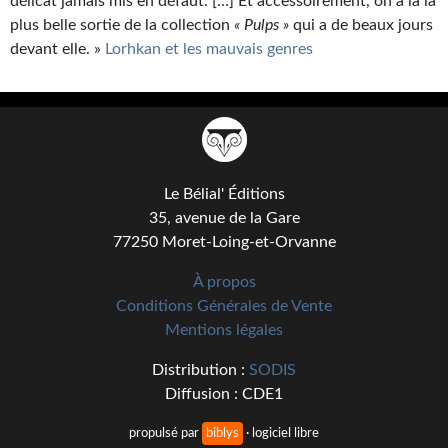
délicat jamais mis en défaut. […] Et accessoirement, on a là la
plus belle sortie de la collection
« Pulps »
qui a de beaux jours
devant elle. »
Lorhkan et les mauvais genres
Le Bélial' Éditions
35, avenue de la Gare
77250 Moret-Loing-et-Orvanne
À propos
Conditions Générales de Vente
Mentions légales
Distribution :
SODIS
Diffusion : CDE1
propulsé par
biblys
· logiciel libre